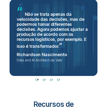
Não se trata apenas da
velocidade das decisões, mas de
h
s
podermos tomar diferentes
p
decisões. Agora podemos ajustar a
q
,
produção de acordo com os
a
recursos logísticos, por exemplo. E
E
isso é
transformador.
S
Richardson Nascimento
F
Data and AI Architect da Vale
Recursos de