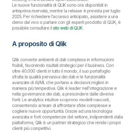
Le nuove funzionalità di QLIK sono ora disponibili in
anteprima riservata, mentre la release è prevista per luglio
2025. Per richiedere l’accesso anticipato, assistere a una
demo dal vivo o parlare con gli esperti prodotto di QLIK, è
possibile consultare il
sito web di QLIK
.
A proposito di Qlik
Qlik converte ambienti di dati complessi in informazioni
fruibili, favorendo risultati strategici per il business. Con
oltre 40.000 clienti in tutto il mondo, il suo portafoglio
sfrutta la qualità pervasiva dei dati e le funzionalità
avanzate di AI/ML che portano a decisioni migliori in
maniera più tempestiva. Qlik è leader nell'integrazione e
nella governance dei dati, a prescindere dalle diverse
fonti. Le analytics intuitive scoprono modelli nascosti,
consentendo ai team di affrontare sfide complesse e
cogliere nuove opportunità. Grazie ad una tecnologia
avanzata e forti competenze del settore, indipendenti dalla
piattaforma, Qlik è un partner strategico che rende i propri
clienti più competitivi.