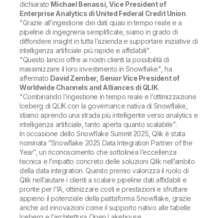
dichiarato
Michael Benassi, Vice President of
Enterprise Analytics di United Federal Credit Union
.
"Grazie all’ingestione dei dati quasi in tempo reale e a
pipeline di ingegneria semplificate, siamo in grado di
diffondere insight in tutta l’azienda e supportare iniziative di
intelligenza artificiale più rapide e affidabili"
.
"Questo lancio offre ai nostri clienti la possibilità di
massimizzare il loro investimento in Snowflake"
, ha
affermato
David Zember, Senior Vice President of
Worldwide Channels and Alliances di QLIK
.
"Combinando l’ingestione in tempo reale e l’ottimizzazione
Iceberg di QLIK con la governance nativa di Snowflake,
stiamo aprendo una strada più intelligente verso analytics e
intelligenza artificiale, tanto aperta quanto scalabile"
.
In occasione dello Snowflake Summit 2025, Qlik è stata
nominata “Snowflake 2025 Data Integration Partner of the
Year”, un riconoscimento che sottolinea l’eccellenza
tecnica e l’impatto concreto delle soluzioni Qlik nell’ambito
della data integration. Questo premio valorizza il ruolo di
Qlik nell’aiutare i clienti a scalare pipeline dati affidabili e
pronte per l’IA, ottimizzare costi e prestazioni e sfruttare
appieno il potenziale della piattaforma Snowflake, grazie
anche ad innovazioni come il supporto nativo alle tabelle
Iceberg e l’architettura Open Lakehouse.