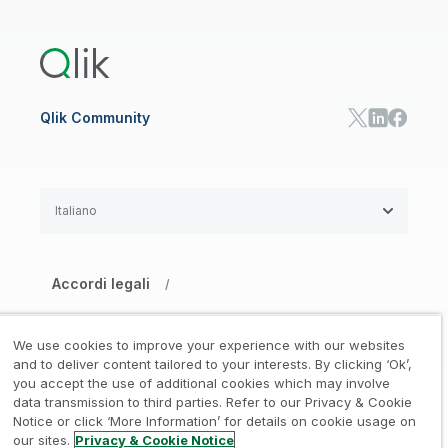
Qlik Answers
Qlik Predict
Qlik Automate
Qlik Community
Italiano
Accordi legali
/
Informativa su privacy e cookie
/
We use cookies to improve your experience with our websites
Marchi registrati
Affidabilità
and to deliver content tailored to your interests. By clicking ‘Ok’,
/
/
you accept the use of additional cookies which may involve
data transmission to third parties. Refer to our Privacy & Cookie
Condizioni d’uso
/
Notice or click ‘More Information’ for details on cookie usage on
our sites.
Privacy & Cookie Notice
Non condividere le mie informazioni