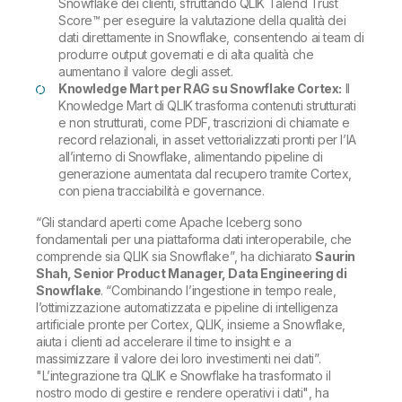
Snowflake dei clienti, sfruttando QLIK Talend Trust
Score™ per eseguire la valutazione della qualità dei
dati direttamente in Snowflake, consentendo ai team di
produrre output governati e di alta qualità che
aumentano il valore degli asset.
Knowledge Mart per RAG su Snowflake Cortex:
Il
Knowledge Mart di QLIK trasforma contenuti strutturati
e non strutturati, come PDF, trascrizioni di chiamate e
record relazionali, in asset vettorializzati pronti per l’IA
all’interno di Snowflake, alimentando pipeline di
generazione aumentata dal recupero tramite Cortex,
con piena tracciabilità e governance.
“Gli standard aperti come Apache Iceberg sono
fondamentali per una piattaforma dati interoperabile, che
comprende sia QLIK sia Snowflake”
, ha dichiarato
Saurin
Shah, Senior Product Manager, Data Engineering di
Snowflake
.
“Combinando l’ingestione in tempo reale,
l’ottimizzazione automatizzata e pipeline di intelligenza
artificiale pronte per Cortex, QLIK, insieme a Snowflake,
aiuta i clienti ad accelerare il time to insight e a
massimizzare il valore dei loro investimenti nei dati”
.
"L’integrazione tra QLIK e Snowflake ha trasformato il
nostro modo di gestire e rendere operativi i dati"
, ha