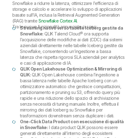
Snowflake a ridurre la latenza, ottimizzare l’efficienza di
storage e calcolo e accelerare lo sviluppo di applicazioni
basate sull’IA, inclusa la Retrieval Augmented Generation
(RAG) tramite
Snowflake Cortex AI
.
Tra le nuove funzionalità annunciate ci sono:
Streaming nativo verso tabelle Iceberg gestite da
Snowflake:
QLIK Talend Cloud® ora supporta
l’acquisizione delle modifiche ai dati (CDC) dai sistemi
aziendali direttamente nelle tabelle Iceberg gestite da
Snowflake, consentendo un’ingestione a bassa
latenza che rispetta rigorosi SLA aziendali per analytics
e casi di applicazione di IA.
QLIK Open Lakehouse Optimization & Mirroring di
QLIK:
QLIK Open Lakehouse combina l’ingestione a
bassa latenza nelle tabelle Apache Iceberg con un
ottimizzatore automatico che gestisce compattazioni,
partizionamento e pruning su S3, offrendo query più
rapide e una riduzione dello spazio di archiviazione
senza necessità di tuning manuale. Inoltre, effettua il
mirroring dei dati Iceberg su Snowflake per
trasformazioni downstream senza duplicare i dati.
One-Click Data Product con esecuzione di qualità
in Snowflake:
I data product QLIK possono essere
generati direttamente all’interno degli ecosistemi