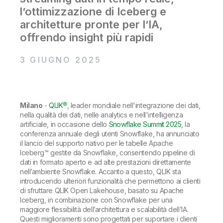
Onboarding
Qlik
Ultime notizie
l’ottimizzazione di Iceberg e
Documentazione di prodotto
Sedi nel mondo
architetture pronte per l’IA,
Talend
offrendo insight più rapidi
3 GIUGNO 2025
Milano
-
QLIK®
, leader mondiale nell'integrazione dei dati,
nella qualità dei dati, nelle analytics e nell'intelligenza
artificiale, in occasione dello
Snowflake Summit 2025
, la
conferenza annuale degli utenti Snowflake, ha annunciato
il lancio del supporto nativo per le tabelle Apache
Iceberg™ gestite da Snowflake, consentendo pipeline di
dati in formato aperto e ad alte prestazioni direttamente
nell’ambiente Snowflake. Accanto a questo, QLIK sta
introducendo ulteriori funzionalità che permettono ai clienti
di sfruttare QLIK Open Lakehouse, basato su Apache
Iceberg, in combinazione con Snowflake per una
maggiore flessibilità dell’architettura e scalabilità dell’IA.
Questi miglioramenti sono progettati per suportare i clienti