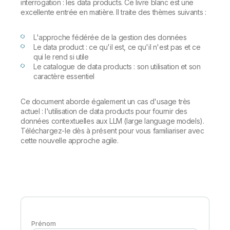
interrogation : les data products. Ce livre blanc est une
Onboarding
insights plus pertinents et optimiser vos résultats.
Qlik
Presse
excellente entrée en matière. Il traite des thèmes suivants :
Documentation produits
Nos bureaux dans le monde
Talend
L'approche fédérée de la gestion des données
Le data product : ce qu'il est, ce qu'il n'est pas et ce
qui le rend si utile
Le catalogue de data products : son utilisation et son
caractère essentiel
Ce document aborde également un cas d'usage très
actuel : l'utilisation de data products pour fournir des
données contextuelles aux LLM (large language models).
Téléchargez-le dès à présent pour vous familiariser avec
cette nouvelle approche agile.
Prénom