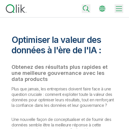
Optimiser la valeur des
Back
données à l'ère de l'IA :
Back
Back
Obtenez des résultats plus rapides et
Pourquoi Qlik ?
Back
une meilleure gouvernance avec les
Intégration de données
Transformez vos données en moteurs de réussite.
data products
Tarifs – Intégration et la qualité des données
Plus que jamais, les entreprises doivent faire face à une
Partenaires technologiques et intégrations
Événements et webinars
Analytics et IA
Accélérez la livraison de données de confiance et prenez des
question cruciale : comment exploiter toute la valeur des
décisions plus avisées en choisissant l'offre d'intégration de
Back
données pour optimiser leurs résultats, tout en renforçant
Boostez la puissance de l'intégration des données et de l'analytics
données la mieux adaptée.
la confiance dans les données et leur gouvernance ?
Back
de Qlik.
Bibliothèque des ressources
Tous les produits
Back
Community
Tarifs – Analytics
Une nouvelle façon de conceptualiser et de fournir des
Support client
Société
données semble être la meilleure réponse à cette
Portail client
Emplois
Choisissez l'offre d'analytics qui vous correspond pour fournir des