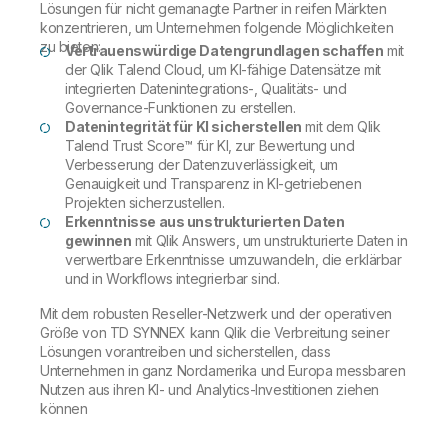
Lösungen für nicht gemanagte Partner in reifen Märkten
konzentrieren, um Unternehmen folgende Möglichkeiten
zu bieten:
Vertrauenswürdige Datengrundlagen schaffen
mit
der Qlik Talend Cloud, um KI-fähige Datensätze mit
integrierten Datenintegrations-, Qualitäts- und
Governance-Funktionen zu erstellen.
Datenintegrität für KI sicherstellen
mit dem Qlik
Talend Trust Score™ für KI, zur Bewertung und
Verbesserung der Datenzuverlässigkeit, um
Genauigkeit und Transparenz in KI-getriebenen
Projekten sicherzustellen.
Erkenntnisse aus unstrukturierten Daten
gewinnen
mit Qlik Answers, um unstrukturierte Daten in
verwertbare Erkenntnisse umzuwandeln, die erklärbar
und in Workflows integrierbar sind.
Mit dem robusten Reseller-Netzwerk und der operativen
Größe von TD SYNNEX kann Qlik die Verbreitung seiner
Lösungen vorantreiben und sicherstellen, dass
Unternehmen in ganz Nordamerika und Europa messbaren
Nutzen aus ihren KI- und Analytics-Investitionen ziehen
können