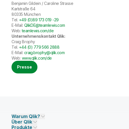
Benjamin Gildein / Caroline Strasse
Karlstraße 64
80335 München
Tel.
+49 (0)89 173 019 -29
E-Mail:
QlikDE@teamlewis.com
Web:
teamlewis.com/de
Unternehmenskontakt Qlik:
Craig Brophy
Tel.
+44 (0) 779 566 2888
E-Mail:
craig.brophy@qlik.com
Web:
www.qlik.com/de
Presse
Warum Qlik?
Über Qlik
Warum Qlik
Produkte
Vertrauen und Sicherheit
Unternehmen