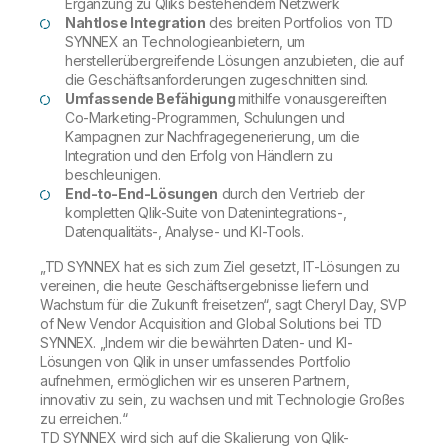
Ergänzung zu Qliks bestehendem Netzwerk
Nahtlose Integration
des breiten Portfolios von TD
SYNNEX an Technologieanbietern, um
herstellerübergreifende Lösungen anzubieten, die auf
die Geschäftsanforderungen zugeschnitten sind.
Umfassende Befähigung
mithilfe vonausgereiften
Co-Marketing-Programmen, Schulungen und
Kampagnen zur Nachfragegenerierung, um die
Integration und den Erfolg von Händlern zu
beschleunigen.
End-to-End-Lösungen
durch den Vertrieb der
kompletten Qlik-Suite von Datenintegrations-,
Datenqualitäts-, Analyse- und KI-Tools.
„TD SYNNEX hat es sich zum Ziel gesetzt, IT-Lösungen zu
vereinen, die heute Geschäftsergebnisse liefern und
Wachstum für die Zukunft freisetzen“, sagt Cheryl Day, SVP
of New Vendor Acquisition and Global Solutions bei TD
SYNNEX. „Indem wir die bewährten Daten- und KI-
Lösungen von Qlik in unser umfassendes Portfolio
aufnehmen, ermöglichen wir es unseren Partnern,
innovativ zu sein, zu wachsen und mit Technologie Großes
zu erreichen.“
TD SYNNEX wird sich auf die Skalierung von Qlik-