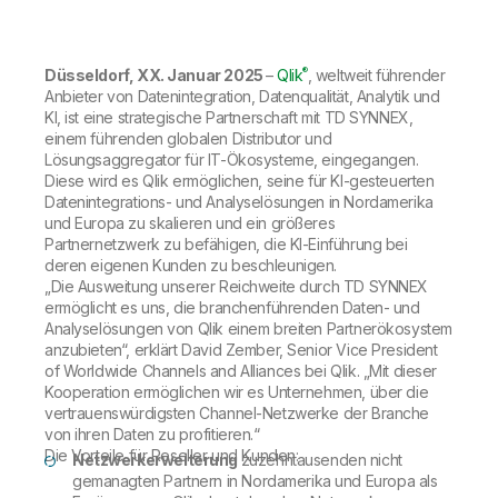
Onboarding
Qlik
Presse
Produktdokumentation
Weltweite Niederlassungen
Talend
®
Düsseldorf, XX. Januar 2025
–
Qlik
, weltweit führender
Anbieter von Datenintegration, Datenqualität, Analytik und
KI, ist eine strategische Partnerschaft mit TD SYNNEX,
einem führenden globalen Distributor und
Lösungsaggregator für IT-Ökosysteme, eingegangen.
Diese wird es Qlik ermöglichen, seine für KI-gesteuerten
Datenintegrations- und Analyselösungen in Nordamerika
und Europa zu skalieren und ein größeres
Partnernetzwerk zu befähigen, die KI-Einführung bei
deren eigenen Kunden zu beschleunigen.
„Die Ausweitung unserer Reichweite durch TD SYNNEX
ermöglicht es uns, die branchenführenden Daten- und
Analyselösungen von Qlik einem breiten Partnerökosystem
anzubieten“, erklärt David Zember, Senior Vice President
of Worldwide Channels and Alliances bei Qlik. „Mit dieser
Kooperation ermöglichen wir es Unternehmen, über die
vertrauenswürdigsten Channel-Netzwerke der Branche
von ihren Daten zu profitieren.“
Die Vorteile für Reseller und Kunden:
Netzwerkerweiterung
zuzehntausenden nicht
gemanagten Partnern in Nordamerika und Europa als