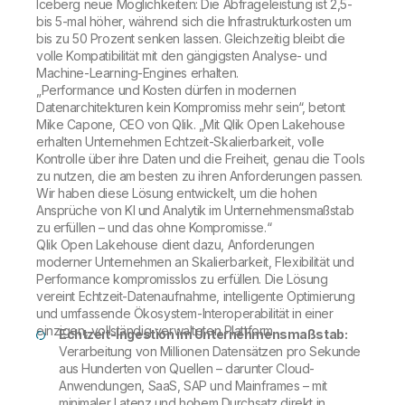
Iceberg neue Möglichkeiten: Die Abfrageleistung ist 2,5-
bis 5-mal höher, während sich die Infrastrukturkosten um
bis zu 50 Prozent senken lassen. Gleichzeitig bleibt die
volle Kompatibilität mit den gängigsten Analyse- und
Machine-Learning-Engines erhalten.
„Performance und Kosten dürfen in modernen
Datenarchitekturen kein Kompromiss mehr sein“, betont
Mike Capone, CEO von Qlik. „Mit Qlik Open Lakehouse
erhalten Unternehmen Echtzeit-Skalierbarkeit, volle
Kontrolle über ihre Daten und die Freiheit, genau die Tools
zu nutzen, die am besten zu ihren Anforderungen passen.
Wir haben diese Lösung entwickelt, um die hohen
Ansprüche von KI und Analytik im Unternehmensmaßstab
zu erfüllen – und das ohne Kompromisse.“
Qlik Open Lakehouse dient dazu, Anforderungen
moderner Unternehmen an Skalierbarkeit, Flexibilität und
Performance kompromisslos zu erfüllen. Die Lösung
vereint Echtzeit-Datenaufnahme, intelligente Optimierung
und umfassende Ökosystem-Interoperabilität in einer
einzigen, vollständig verwalteten Plattform.
Echtzeit-Ingestion im Unternehmensmaßstab:
Verarbeitung von Millionen Datensätzen pro Sekunde
aus Hunderten von Quellen – darunter Cloud-
Anwendungen, SaaS, SAP und Mainframes – mit
minimaler Latenz und hohem Durchsatz direkt in