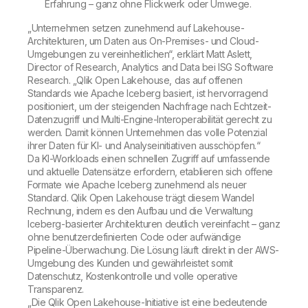
Erfahrung – ganz ohne Flickwerk oder Umwege.
„Unternehmen setzen zunehmend auf Lakehouse-
Architekturen, um Daten aus On-Premises- und Cloud-
Umgebungen zu vereinheitlichen“, erklärt Matt Aslett,
Director of Research, Analytics and Data bei ISG Software
Research. „Qlik Open Lakehouse, das auf offenen
Standards wie Apache Iceberg basiert, ist hervorragend
positioniert, um der steigenden Nachfrage nach Echtzeit-
Datenzugriff und Multi-Engine-Interoperabilität gerecht zu
werden. Damit können Unternehmen das volle Potenzial
ihrer Daten für KI- und Analyseinitiativen ausschöpfen.“
Da KI-Workloads einen schnellen Zugriff auf umfassende
und aktuelle Datensätze erfordern, etablieren sich offene
Formate wie Apache Iceberg zunehmend als neuer
Standard. Qlik Open Lakehouse trägt diesem Wandel
Rechnung, indem es den Aufbau und die Verwaltung
Iceberg-basierter Architekturen deutlich vereinfacht – ganz
ohne benutzerdefinierten Code oder aufwändige
Pipeline-Überwachung. Die Lösung läuft direkt in der AWS-
Umgebung des Kunden und gewährleistet somit
Datenschutz, Kostenkontrolle und volle operative
Transparenz.
„Die Qlik Open Lakehouse-Initiative ist eine bedeutende