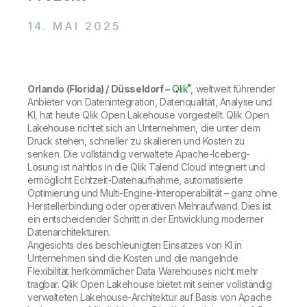
Onboarding
Qlik
Presse
Produktdokumentation
Weltweite Niederlassungen
14. MAI 2025
Talend
®
Orlando (Florida) / Düsseldorf –
Qlik
, weltweit führender
Anbieter von Datenintegration, Datenqualität, Analyse und
KI, hat heute Qlik Open Lakehouse vorgestellt. Qlik Open
Lakehouse richtet sich an Unternehmen, die unter dem
Druck stehen, schneller zu skalieren und Kosten zu
senken. Die vollständig verwaltete Apache-Iceberg-
Lösung ist nahtlos in die Qlik Talend Cloud integriert und
ermöglicht Echtzeit-Datenaufnahme, automatisierte
Optimierung und Multi-Engine-Interoperabilität – ganz ohne
Herstellerbindung oder operativen Mehraufwand. Dies ist
ein entscheidender Schritt in der Entwicklung moderner
Datenarchitekturen.
Angesichts des beschleunigten Einsatzes von KI in
Unternehmen sind die Kosten und die mangelnde
Flexibilität herkömmlicher Data Warehouses nicht mehr
tragbar. Qlik Open Lakehouse bietet mit seiner vollständig
verwalteten Lakehouse-Architektur auf Basis von Apache