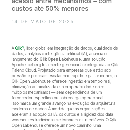
acesso entre mecanismos – com
Onboarding
Qlik
Sala de Imprensa
custos até 50% menores
Documentação do Produto
Escritórios Globais
Talend
14 DE MAIO DE 2025
A
Qlik®
, líder global em integração de dados, qualidade de
dados, analytics e inteligência artificial (IA), anuncia o
lançamento do
Qlik Open Lakehouse
, uma solução
Apache Iceberg totalmente gerenciada e integrada ao Qlik
Talend Cloud. Projetado para empresas que estão sob
pressão e precisam escalar mais rápido e gastar menos, o
Qlik Open Lakehouse oferece ingestão em tempo real,
otimização automatizada e interoperabilidade entre
múltiplos mecanismos — sem dependência de um
fornecedor específico ou sobrecarga operacional.
Isso marca um grande avanço na evolução da arquitetura
moderna de dados. À medida que as organizações
aceleram a adoção da IA, os custos e a rigidez dos data
warehouses tradicionais se tornaram insustentáveis. O Qlik
Open Lakehouse oferece um novo caminho: uma