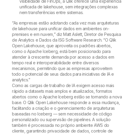
visibilidade de FinOps, a Qlik oferece uma experiência
unificada de lakehouse, sem integrações complexas
nem transferências entre sistemas.
“As empresas estão adotando cada vez mais arquiteturas
de lakehouse para unificar dados em ambientes on-
premises e em nuvem,” diz Matt Aslett, Diretor de Pesquisa
de Analytics e Dados da ISG Software Research. “O Qlik
Open Lakehouse, que aproveita os padrões abertos,
como o Apache Iceberg, está bem posicionado para
atender à crescente demanda por acesso a dados em
tempo real e interoperabilidade entre diversos
mecanismos, permitindo que as empresas aproveitem
todo o potencial de seus dados para iniciativas de IA e
analytics.”
Como as cargas de trabalho de IA exigem acesso mais
rápido a datasets mais amplos e atualizados, formatos
abertos como o Apache Iceberg estão se tornando a nova
base. O Qlik Open Lakehouse responde a essa mudança,
facilitando a criação e o gerenciamento de arquiteturas
baseadas no Iceberg — sem necessidade de código
personalizado ou supervisão de pipelines. A solução
também é processada no próprio ambiente AWS do
cliente, garantindo privacidade de dados, controle de