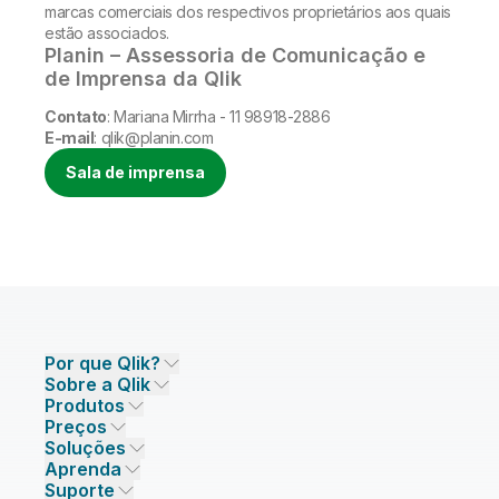
marcas comerciais dos respectivos proprietários aos quais
estão associados.
Planin – Assessoria de Comunicação e
de Imprensa da Qlik
Contato
: Mariana Mirrha - 11 98918-2886
E-mail
: qlik@planin.com
Sala de imprensa
Por que Qlik?
Sobre a Qlik
Por que Qlik
Produtos
Confiança e Segurança
Empresa
Preços
INTEGRAÇÃO E QUALIDADE DE DADOS
Confiança e Privacidade
Carreiras
Soluções
Confiança e IA
Sala de Imprensa
Preços de Integração de Dados
Qlik Talend
Aprenda
PARCEIROS DE SOLUÇÕES
Parceiros de Tecnologia em Destaque
Escritórios Globais/Contatos
Preços de Analytics
Qlik Talend Cloud
Suporte
Fontes e Destinos de Dados
Preços de IA/ML
Eventos
Talend Data Fabric
Encontre um Parceiro