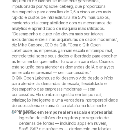
arquitetura de lakehouse totalmente gerenciada,
impulsionada por Apache Iceberg, que proporciona
desempenho para consultas de 2,5 a cinco vezes mais
rápido e custos de infraestrutura até 50% mais baixos,
mantendo total compatibilidade com os mecanismos de
analytics e aprendizado de máquina mais utilizados.
“Desempenho e custo não devem mais ser fatores
excludentes entre si nas arquiteturas de dados modernas”,
diz Mike Capone, CEO da Qlik. “Com o Qlik Open
Lakehouse, as empresas ganham escala em tempo real,
controle total sobre seus dados e liberdade para escolher
as ferramentas que melhor funcionam para elas. Criamos
esta solução para atender às demandas de IA e analytics
em escala empresarial — sem concessões.”
O Qlik Open Lakehouse foi desenvolvido desde o início
para atender às demandas de escala, flexibilidade e
desempenho das empresas modernas — sem
concessões. Ele combina ingestão em tempo real,
otimização inteligente e uma verdadeira interoperabilidade
do ecossistema em uma única plataforma totalmente
gerenciada.
Ingestão em tempo real em escala empresarial
:
Ingestão de milhões de registros por segundo de
centenas de fontes — incluindo apps em nuvem,
SaaS, SAP e mainframes — diretamente em tabelas