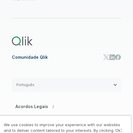
Comunidade
CENTRAL DE RECURSOS
Suporte
ANALYTICS E IA
Onboarding
Biblioteca de Recursos
Qlik Cloud Analytics
Documentação de Produtos
Qlik Answers
Qlik Predict
Qlik Automate
Comunidade Qlik
Português
Acordos Legais
/
Aviso de Privacidade e Cookies
/
We use cookies to improve your experience with our websites
Marcas Registradas
Confiança
and to deliver content tailored to your interests. By clicking ‘Ok’,
/
/