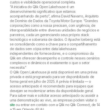
custos e visibilidade operacional completa.
“A iniciativa do Qlik Open Lakehouse é um
desenvolvimento significativo que estamos
acompanhando de perto”, afirma David Navarro, Arquiteto
de Domínio de Dados da Toyota Motor Europe. “Grandes
corporações como a nossa precisam, com urgência, de
interoperabilidade entre diversas unidades de negócios e
parceiros, cada um gerenciando seus próprio stack
tecnológico e soberania de dados. O Apache Iceberg está
se consolidando como a chave para o compartilhamento
de dados sem cópia entre data lakehouses
independentes de fornecedores, e o compromisso da
Qlik em oferecer desempenho e controle nesses cenários
complexos e dinâmicos é exatamente o que o setor
necessita.”
O Qlik Open Lakehouse já está disponível em uma prévia
privada e está programado para ser disponibilizado de
forma geral em julho de 2025. A prévia é limitada — o
acesso antecipado é recomendado para equipes que
desejam se modernizar antes da disponibilidade geral.
Para saber mais e solicitar acesso antecipado ou assistir a
uma demonstração ao vivo, as empresas podem visitar o
site
ou entrar em contato com a Qlik no Qlik Connect, de 14
a 15 em Orlando (EUA).