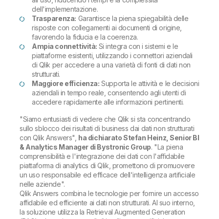
dell'implementazione.
Trasparenza:
Garantisce la piena spiegabilità delle
risposte con collegamenti ai documenti di origine,
favorendo la fiducia e la coerenza.
Ampia connettività:
Si integra con i sistemi e le
piattaforme esistenti, utilizzando i connettori aziendali
di Qlik per accedere a una varietà di fonti di dati non
strutturati.
Maggiore efficienza:
Supporta le attività e le decisioni
aziendali in tempo reale, consentendo agli utenti di
accedere rapidamente alle informazioni pertinenti.
"Siamo entusiasti di vedere che Qlik si sta concentrando
sullo sblocco dei risultati di business dai dati non strutturati
con Qlik Answers",
ha dichiarato Stefan Heinz, Senior BI
& Analytics Manager di Bystronic Group
.
"La piena
comprensibilità e l'integrazione dei dati con l'affidabile
piattaforma di analytics di Qlik, promettono di promuovere
un uso responsabile ed efficace dell'intelligenza artificiale
nelle aziende".
Qlik Answers combina le tecnologie per fornire un accesso
affidabile ed efficiente ai dati non strutturati. Al suo interno,
la soluzione utilizza la Retrieval Augmented Generation