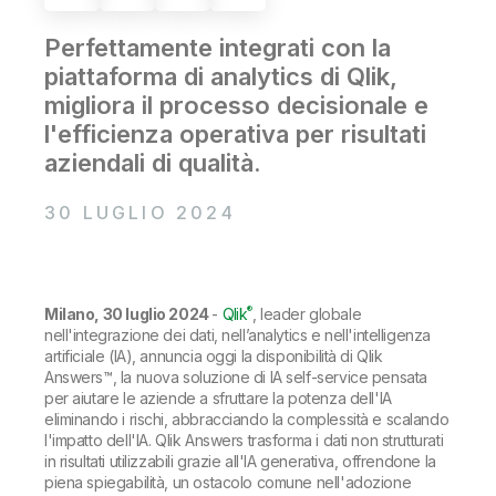
Onboarding
Qlik
Ultime notizie
Documentazione di prodotto
Sedi nel mondo
Perfettamente integrati con la
Talend
piattaforma di analytics di Qlik,
migliora il processo decisionale e
l'efficienza operativa per risultati
aziendali di qualità.
30 LUGLIO 2024
®
Milano, 30 luglio 2024
-
Qlik
, leader globale
nell'integrazione dei dati, nell’analytics e nell'intelligenza
artificiale (IA), annuncia oggi la disponibilità di Qlik
Answers™, la nuova soluzione di IA self-service pensata
per aiutare le aziende a sfruttare la potenza dell'IA
eliminando i rischi, abbracciando la complessità e scalando
l'impatto dell'IA. Qlik Answers trasforma i dati non strutturati
in risultati utilizzabili grazie all'IA generativa, offrendone la
piena spiegabilità, un ostacolo comune nell'adozione