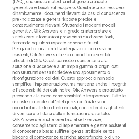
(RAG), che unisce metodi di intelligenza artificiale
generativa e basati sul recupero. Questa tecnica recupera
dinamicamente i documenti rilevanti da basi di conoscenza
pre-indicizzate e genera risposte precise e
contestualmente rilevanti. Sfruttando i moderni modelli
generativi, Qlik Answers è in grado di interpretare e
sintetizzare informazioni provenienti da diverse fonti,
fornendo agli utenti risposte concise e fruibili.
Per garantire una perfetta integrazione con i sistemi
esistenti, Qlik Answers utilizza i connettori aziendali
affidabili di Qlik. Questi connettori consentono alla
soluzione di accedere a un'ampia gamma di origini dati
non strutturati senza richiedere uno spostamento o
riconfigurazione dei dati. Questo approccio non solo
semplifica l'implementazione, ma mantiene anche l'integrità
e l'accessibilità dei dati. Inoltre, Qlik Answers è progettato
pensando alla piena comprensibilità e trasparenza. Tutte le
risposte generate dall'intelligenza artificiale sono
riconducibili alle loro fonti originali, consentendo agli utenti
di verificare e fidarsi delle informazioni presentate.
Qlik Answers è anche orientato al self-service,
consentendo agli utenti di implementare e gestire assistenti
di conoscenza basati sull'intelligenza artificiale senza
bisogno di competenze tecniche approfondite o di uno