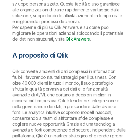
sviluppo personalizzato. Questa facilità d'uso garantisce
alle organizzazioni di trarre rapidamente vantaggio dalla
soluzione, supportando le attività aziendali in tempo reale
e migliorando i processi decisionali.
Per saperne di più su Qlik Answers e su come può
migliorare le operazioni aziendali sbloccando il potenziale
dei dati non strutturati, visita
Qlik Answers
.
A proposito di Qlik
Qlik converte ambienti di dati complessi in informazioni
fruibili, favorendo risultati strategici per il business. Con
oltre 40.000 clienti in tutto il mondo, il suo portafoglio
sfrutta la qualità pervasiva dei dati e le funzionalità
avanzate di AI/ML che portano a decisioni migliori in
maniera più tempestiva. Qlik è leader nell'integrazione e
nella governance dei dati, a prescindere dalle diverse
fonti. Le analytics intuitive scoprono modelli nascosti,
consentendo ai team di affrontare sfide complesse e
cogliere nuove opportunità. Grazie ad una tecnologia
avanzata e forti competenze del settore, indipendenti dalla
piattaforma, Qlik è un partner strategico che rende i propri