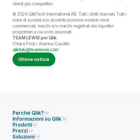
clienti più competitivi.
© 2024 QlikTech International AB. Tutti i diritti riservati. Tutti i
nomi di società e/o prodotti possono essere nomi
commerciali, marchi e/o marchi registrati dei rispettivi
proprietari a cui sono associati.
TEAM LEWIS per Qlik
Chiara Prioli / Arianna Cusolito
qlikitaly@teamlewis.com
Ultime notizie
Perché Qlik?
Informazioni su Qlik
Perché Qlik
Prodotti
Affidabilità e sicurezza
Azienda
Prezzi
INTEGRAZIONE E QUALITÀ DEI DATI
Affidabilità e privacy
Opportunità di lavoro
Soluzioni
Affidabilità ed AI
Ultime notizie
Prezzi per integrazione dei dati
Qlik Talend