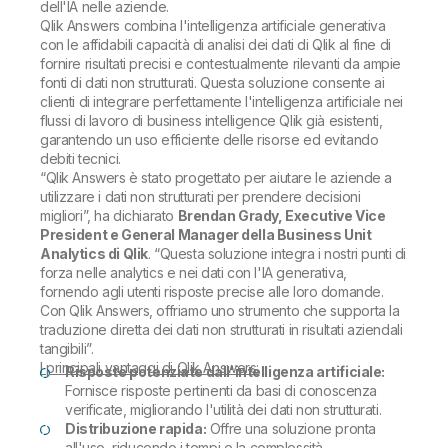
dell'IA nelle aziende.
Qlik Answers combina l'intelligenza artificiale generativa
con le affidabili capacità di analisi dei dati di Qlik al fine di
fornire risultati precisi e contestualmente rilevanti da ampie
fonti di dati non strutturati. Questa soluzione consente ai
clienti di integrare perfettamente l'intelligenza artificiale nei
flussi di lavoro di business intelligence Qlik già esistenti,
garantendo un uso efficiente delle risorse ed evitando
debiti tecnici.
“Qlik Answers è stato progettato per aiutare le aziende a
utilizzare i dati non strutturati per prendere decisioni
migliori”,
ha dichiarato
Brendan Grady, Executive Vice
President e General Manager della Business Unit
Analytics di Qlik
.
“Questa soluzione integra i nostri punti di
forza nelle analytics e nei dati con l'IA generativa,
fornendo agli utenti risposte precise alle loro domande.
Con Qlik Answers, offriamo uno strumento che supporta la
traduzione diretta dei dati non strutturati in risultati aziendali
tangibili”.
I principali vantaggi di Qlik Answers:
Risposte potenziate dall'intelligenza artificiale:
Fornisce risposte pertinenti da basi di conoscenza
verificate, migliorando l'utilità dei dati non strutturati.
Distribuzione rapida:
Offre una soluzione pronta
all'uso, riducendo i tempi e la complessità