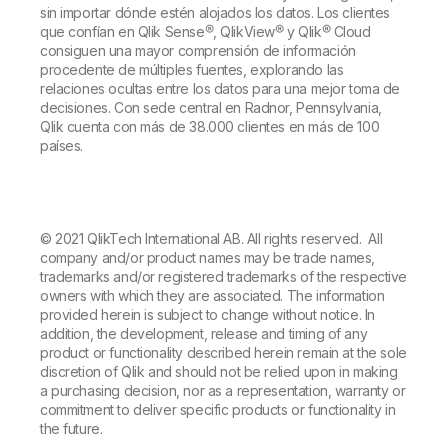
sin importar dónde estén alojados los datos. Los clientes
que confían en Qlik Sense®, QlikView® y Qlik® Cloud
consiguen una mayor comprensión de información
procedente de múltiples fuentes, explorando las
relaciones ocultas entre los datos para una mejor toma de
decisiones. Con sede central en Radnor, Pennsylvania,
Qlik cuenta con más de 38.000 clientes en más de 100
países.
© 2021 QlikTech International AB. All rights reserved. All
company and/or product names may be trade names,
trademarks and/or registered trademarks of the respective
owners with which they are associated. The information
provided herein is subject to change without notice. In
addition, the development, release and timing of any
product or functionality described herein remain at the sole
discretion of Qlik and should not be relied upon in making
a purchasing decision, nor as a representation, warranty or
commitment to deliver specific products or functionality in
the future.