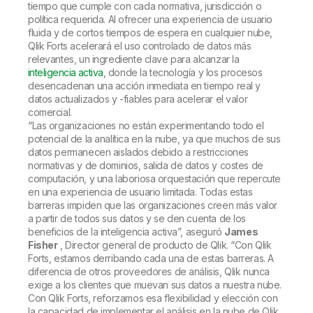
tiempo que cumple con cada normativa, jurisdicción o
política requerida. Al ofrecer una experiencia de usuario
fluida y de cortos tiempos de espera en cualquier nube,
Qlik Forts acelerará el uso controlado de datos más
relevantes, un ingrediente clave para alcanzar la
inteligencia activa
, donde la tecnología y los procesos
desencadenan una acción inmediata en tiempo real y
datos actualizados y -fiables para acelerar el valor
comercial.
“Las organizaciones no están experimentando todo el
potencial de la analítica en la nube, ya que muchos de sus
datos permanecen aislados debido a restricciones
normativas y de dominios, salida de datos y costes de
computación, y una laboriosa orquestación que repercute
en una experiencia de usuario limitada. Todas estas
barreras impiden que las organizaciones creen más valor
a partir de todos sus datos y se den cuenta de los
beneficios de la inteligencia activa”, aseguró
James
Fisher
, Director general de producto de Qlik. “Con Qlik
Forts, estamos derribando cada una de estas barreras. A
diferencia de otros proveedores de análisis, Qlik nunca
exige a los clientes que muevan sus datos a nuestra nube.
Con Qlik Forts, reforzamos esa flexibilidad y elección con
la capacidad de implementar el análisis en la nube de Qlik