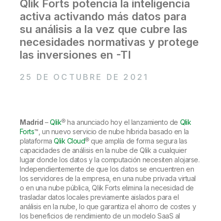
Qlik Forts potencia la inteligencia
Incorporación
Qlik
Sala de prensa
Documentación de productos
activa activando más datos para
Oficinas internacionales
su análisis a la vez que cubre las
Talend
necesidades normativas y protege
las inversiones en -TI
25 DE OCTUBRE DE 2021
Madrid
–
Qlik
® ha anunciado hoy el lanzamiento de
Qlik
Forts
™, un nuevo servicio de nube híbrida basado en la
plataforma
Qlik Cloud
® que amplía de forma segura las
capacidades de análisis en la nube de Qlik a cualquier
lugar donde los datos y la computación necesiten alojarse.
Independientemente de que los datos se encuentren en
los servidores de la empresa, en una nube privada virtual
o en una nube pública, Qlik Forts elimina la necesidad de
trasladar datos locales previamente aislados para el
análisis en la nube, lo que garantiza el ahorro de costes y
los beneficios de rendimiento de un modelo SaaS al