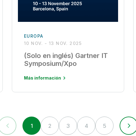
EUROPA
10 NOV. - 13 NOV. 2025
(Solo en inglés) Gartner IT
Symposium/Xpo
Más información
1
2
3
4
5