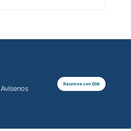
Reunirse con Qlik
. Avísenos