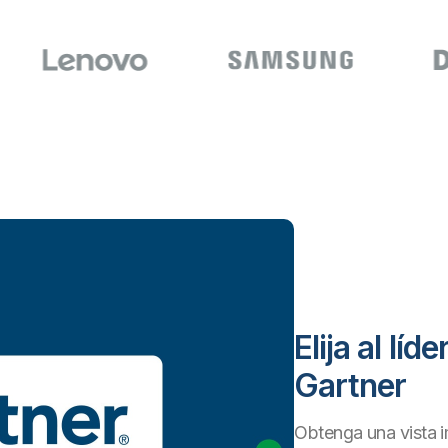
Elija al líd
Gartner
Obtenga una vista i