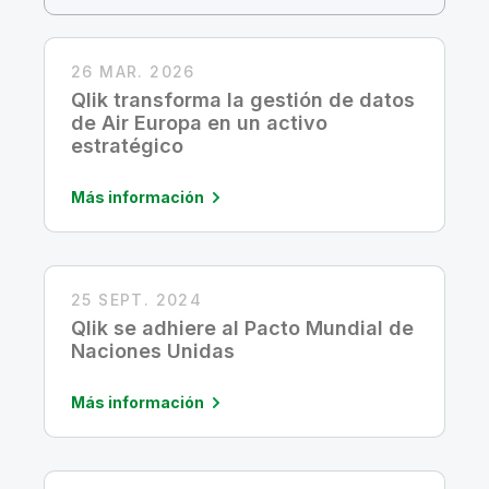
Incorporación
Qlik
Sala de prensa
Documentación de productos
Oficinas internacionales
Talend
26 MAR. 2026
Qlik transforma la gestión de datos
de Air Europa en un activo
estratégico
Más información
25 SEPT. 2024
Qlik se adhiere al Pacto Mundial de
Naciones Unidas
Más información