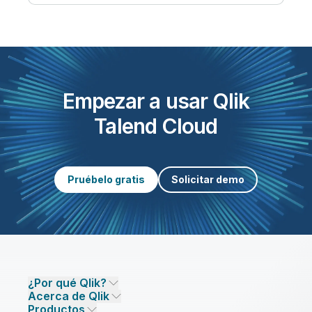
Empezar a usar Qlik
Talend Cloud
Pruébelo gratis
Solicitar demo
¿Por qué Qlik?
Acerca de Qlik
¿Por qué Qlik?
Productos
Confianza y seguridad
Empresa