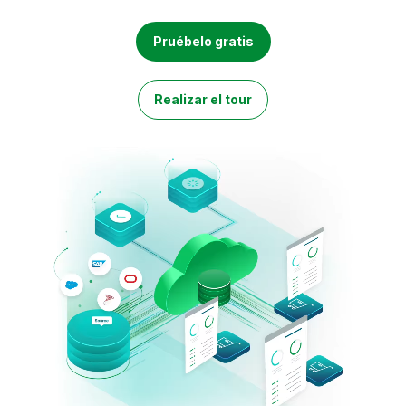
Incorporación
Qlik
Sala de prensa
Documentación de productos
Oficinas internacionales
Pruébelo gratis
Talend
Realizar el tour