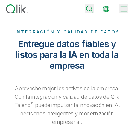
INTEGRACIÓN Y CALIDAD DE DATOS
Entregue datos fiables y
Back
listos para la IA en toda la
Back
empresa
Back
¿Por qué Qlik?
Back
Integración de datos
Convierta sus datos en buenos resultados empresariales
Precios de integración y calidad de datos
Aproveche mejor los activos de la empresa.
Partners tecnológicos e integraciones
Eventos y webinars
Analítica e IA
Con la integración y calidad de datos de Qlik
Proporcione rápidamente datos fiables para impulsar decisiones
más inteligentes con el plan de integración de datos adecuado.
Back
®
Talend
, puede impulsar la innovación en IA,
Amplíe el valor de la analítica y la integración de datos de Qlik
Back
Biblioteca de recursos
Todos los productos
decisiones inteligentes y modernización
Precios de analítica
Back
Comunidad
empresarial.
Asistencia al cliente
Empresa
Proporcione conocimientos y resultados superiores con el plan de
Portal de clientes
Empleo
analítica adecuado.