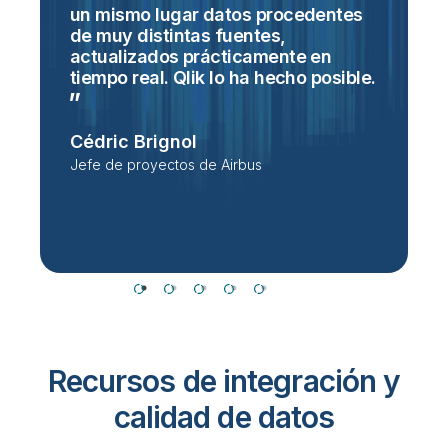
un mismo lugar datos procedentes
p
de muy distintas fuentes,
p
actualizados prácticamente en
t
tiempo real. Qlik lo ha hecho
posible.
s
d
e
Cédric Brignol
p
e
Jefe de proyectos de Airbus
P
D
Recursos de integración y
calidad de datos