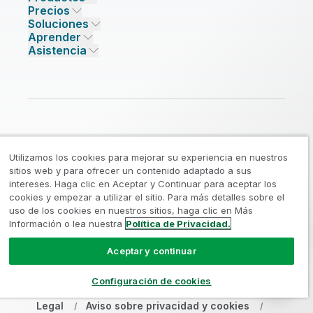
Precios
INTEGRACIÓN Y CALIDAD DE DATOS
Confianza y privacidad
Empleo
Soluciones
Confianza e IA
Sala de prensa
Precios de integración de datos
Qlik Talend
Aprender
PARTNERS DE SOLUCIONES
Partners tecnológicos destacados
Oficina internacional/contacto
Precios de analítica
Qlik Talend Cloud
Asistencia
Fuentes y destinos de datos
Precios de IA/ML
Eventos
Talend Data Fabric
Encuentre un partner
Comunidad
CENTRO DE RECURSOS
Asistencia
ANALITICA E IA
Incorporación
Biblioteca de recursos
Qlik Cloud Analytics
Documentación de productos
Qlik Answers
Qlik Predict
Qlik Automate
Utilizamos los cookies para mejorar su experiencia en nuestros
sitios web y para ofrecer un contenido adaptado a sus
intereses. Haga clic en Aceptar y Continuar para aceptar los
Qlik Community
cookies y empezar a utilizar el sitio. Para más detalles sobre el
uso de los cookies en nuestros sitios, haga clic en Más
Información o lea nuestra
Política de Privacidad.
Aceptar y continuar
Español
Configuración de cookies
Legal
Aviso sobre privacidad y cookies
/
/