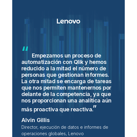
Empezamos un proceso de
automatización con Qlik y hemos
o
s
reducido a la mitad el número de
c
personas que gestionan informes.
n
La otra mitad se encarga de tareas
v
o
que nos permiten mantenernos por
c
delante de la competencia, ya que
a
nos proporcionan una analítica aún
s
más proactiva que
reactiva.
M
Alvin Gillis
S
Director, ejecución de datos e informes de
e
operaciones globales, Lenovo