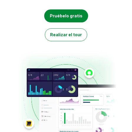
Incorporación
Qlik
Sala de prensa
Documentación de productos
Oficinas internacionales
Pruébelo gratis
Talend
Realizar el tour