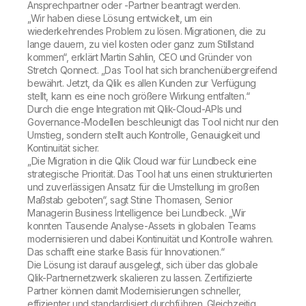
Ansprechpartner oder -Partner beantragt werden.
„Wir haben diese Lösung entwickelt, um ein
wiederkehrendes Problem zu lösen. Migrationen, die zu
lange dauern, zu viel kosten oder ganz zum Stillstand
kommen“, erklärt Martin Sahlin, CEO und Gründer von
Stretch Qonnect. „Das Tool hat sich branchenübergreifend
bewährt. Jetzt, da Qlik es allen Kunden zur Verfügung
stellt, kann es eine noch größere Wirkung entfalten.“
Durch die enge Integration mit Qlik-Cloud-APIs und
Governance-Modellen beschleunigt das Tool nicht nur den
Umstieg, sondern stellt auch Kontrolle, Genauigkeit und
Kontinuität sicher.
„Die Migration in die Qlik Cloud war für Lundbeck eine
strategische Priorität. Das Tool hat uns einen strukturierten
und zuverlässigen Ansatz für die Umstellung im großen
Maßstab geboten“, sagt Stine Thomasen, Senior
Managerin Business Intelligence bei Lundbeck. „Wir
konnten Tausende Analyse-Assets in globalen Teams
modernisieren und dabei Kontinuität und Kontrolle wahren.
Das schafft eine starke Basis für Innovationen.“
Die Lösung ist darauf ausgelegt, sich über das globale
Qlik-Partnernetzwerk skalieren zu lassen. Zertifizierte
Partner können damit Modernisierungen schneller,
effizienter und standardisiert durchführen. Gleichzeitig