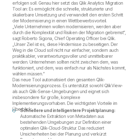
erfolgen soll. Genau hier setzt das Qlik Analytics Migration
Tool an: Es ermöglicht die schnelle, strukturierte und
skalierbare Umsetzung und verwandelt den ersten Schritt
der Modernisierung in einen Wettbewerbsvorteil.
„Viele Unternehmen wollen modernisieren, werden aber
durch die Komplexität und Risiken der Migration gebremst“,
sagt Roberto Sigona, Chief Operating Officer bei Qlik.
„Unser Ziel ist es, diese Hindernisse zu beseitigen. Der
Weg in die Cloud soll nicht nur einfacher, sondern auch
praktikabler, verantwortungsvoller und unmittelbarer
werden. Unternehmen sollten nicht zwischen dem, was
funktioniert, und dem, was einfach nur als Nächstes kommt,
wählen müssen.“
Das neue Tool automatisiert den gesamten Qlik-
Modernisierungsprozess. Es unterstützt sowohl QlikView-
als auch Qlik-Sense-Umgebungen und eignet sich
insbesondere für große, komplexe
Implementierungsvorhaben. Die wichtigsten Vorteile im
Überblick:
Schnellere und intelligentere Projektplanung:
Automatische Extraktion von Metadaten aus
bestehenden Umgebungen zur Definition einer
optimalen Qlik-Cloud-Struktur. Das reduziert
Unsicherheiten bei der Planung und verkürzt