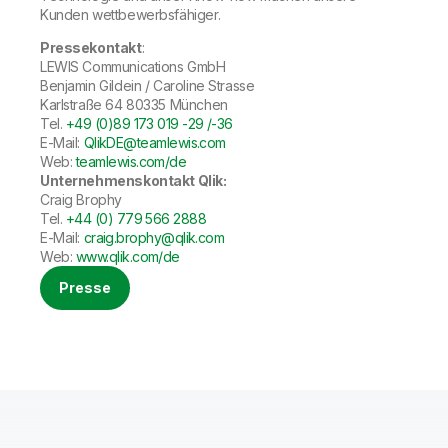
Kunden wettbewerbsfähiger.
Pressekontakt
:
LEWIS Communications GmbH
Benjamin Gildein / Caroline Strasse
Karlstraße 64 80335 München
Tel.
+49 (0)89 173 019 -29 /-36
E-Mail:
QlikDE@teamlewis.com
Web:
teamlewis.com/de
Unternehmenskontakt Qlik:
Craig Brophy
Tel.
+44 (0) 779 566 2888
E-Mail:
craig.brophy@qlik.com
Web:
www.qlik.com/de
Presse