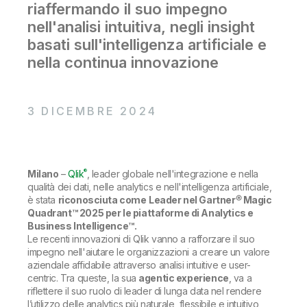
Onboarding
riaffermando il suo impegno
Qlik
Ultime notizie
Documentazione di prodotto
Sedi nel mondo
nell'analisi intuitiva, negli insight
Talend
basati sull'intelligenza artificiale e
nella continua innovazione
3 DICEMBRE 2024
®
Milano
–
Qlik
,
leader globale nell'integrazione e nella
qualità dei dati
,
nelle analytics e nell'intelligenza artificiale,
è stata
riconosciuta come
Leader nel Gartner® Magic
Quadrant™ 2025 per le piattaforme di Analytics e
Business Intelligence™.
Le recenti innovazioni di Qlik vanno a rafforzare il suo
impegno nell'aiutare le organizzazioni a creare un valore
aziendale affidabile attraverso analisi intuitive e user-
centric. Tra queste, la sua
agentic experience
, va a
riflettere il suo ruolo di leader di lunga data nel rendere
l’utilizzo delle analytics più naturale, flessibile e intuitivo,