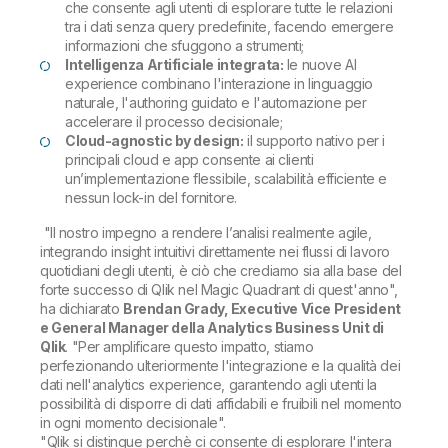
che consente agli utenti di esplorare tutte le relazioni
tra i dati senza query predefinite, facendo emergere
informazioni che sfuggono a strumenti;
Intelligenza Artificiale integrata:
le nuove AI
experience combinano l'interazione in linguaggio
naturale, l'authoring guidato e l'automazione per
accelerare il processo decisionale;
Cloud-agnostic by design:
il supporto nativo per i
principali cloud e app consente ai clienti
un’implementazione flessibile, scalabilità efficiente e
nessun lock-in del fornitore.
"Il nostro impegno a rendere l’analisi realmente agile,
integrando insight intuitivi direttamente nei flussi di lavoro
quotidiani degli utenti, è ciò che crediamo sia alla base del
forte successo di Qlik nel Magic Quadrant di quest'anno",
ha dichiarato
Brendan Grady, Executive Vice President
e General Manager della Analytics Business Unit di
Qlik
.
"Per amplificare questo impatto, stiamo
perfezionando ulteriormente l'integrazione e la qualità dei
dati nell'analytics experience, garantendo agli utenti la
possibilità di disporre di dati affidabili e fruibili nel momento
in ogni momento decisionale".
"
Qlik si distingue perchè ci consente di esplorare l'intera