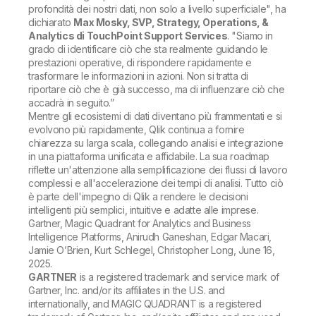
profondità dei nostri dati, non solo a livello superficiale
", ha
dichiarato
Max Mosky, SVP, Strategy, Operations, &
Analytics di TouchPoint Support Services
.
"Siamo in
grado di identificare ciò che sta realmente guidando le
prestazioni operative, di rispondere rapidamente e
trasformare le informazioni in azioni. Non si tratta di
riportare ciò che è già successo, ma di influenzare ciò che
accadrà in seguito.”
Mentre gli ecosistemi di dati diventano più frammentati e si
evolvono più rapidamente, Qlik continua a fornire
chiarezza su larga scala, collegando analisi e integrazione
in una piattaforma unificata e affidabile. La sua roadmap
riflette un'attenzione alla semplificazione dei flussi di lavoro
complessi e all'accelerazione dei tempi di analisi. Tutto ciò
è parte dell'impegno di Qlik a rendere le decisioni
intelligenti più semplici, intuitive e adatte alle imprese.
Gartner, Magic Quadrant for Analytics and Business
Intelligence Platforms, Anirudh Ganeshan, Edgar Macari,
Jamie O’Brien, Kurt Schlegel, Christopher Long, June 16,
2025.
GARTNER
is a registered trademark and service mark of
Gartner, Inc. and/or its affiliates in the U.S. and
internationally, and MAGIC QUADRANT is a registered