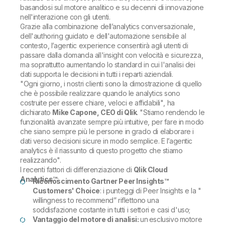
basandosi sul motore analitico e su decenni di innovazione
nell'interazione con gli utenti.
Grazie alla combinazione dell’analytics conversazionale,
dell'authoring guidato e dell'automazione sensibile al
contesto, l’agentic experience consentirà agli utenti di
passare dalla domanda all'insight con velocità e sicurezza,
ma soprattutto aumentando lo standard in cui l'analisi dei
dati supporta le decisioni in tutti i reparti aziendali.
"Ogni giorno, i nostri clienti sono la dimostrazione di quello
che è possibile realizzare quando le analytics sono
costruite per essere chiare, veloci e affidabili"
, ha
dichiarato
Mike Capone, CEO di Qlik
.
"Stiamo rendendo le
funzionalità avanzate sempre più intuitive, per fare in modo
che siano sempre più le persone in grado di elaborare i
dati verso decisioni sicure in modo semplice. E l’agentic
analytics è il riassunto di questo progetto che stiamo
realizzando".
I recenti fattori di differenziazione di
Qlik Cloud
Analytics™
:
Riconoscimento Gartner Peer Insights™
Customers' Choice
: i punteggi di Peer Insights e la "
willingness to recommend” riflettono una
soddisfazione costante in tutti i settori e casi d'uso;
Vantaggio del motore di analisi:
un
esclusivo
motore