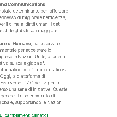
n and Communications
 stata determinante per rafforzare
ermesso di migliorare l'efficienza,
il clima ai diritti umani. I dati
se sfide globali con maggiore
tore di Humane
, ha osservato:
damentale per accelerare lo
prese le Nazioni Unite, di questi
tivo su scala globale"
.
or Information and Communications
Oggi, la piattaforma di
esso verso i 17 Obiettivi per lo
so una serie di iniziative. Queste
 genere, il dispiegamento di
à globale, supportando le Nazioni
i cambiamenti climatici