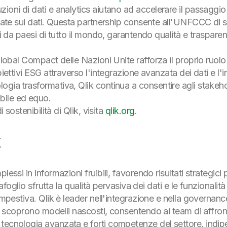
luzioni di dati e analytics aiutano ad accelerare il passaggio
sate sui dati. Questa partnership consente all'UNFCCC di sfru
nti da paesi di tutto il mondo, garantendo qualità e traspar
Global Compact delle Nazioni Unite rafforza il proprio ruolo
iettivi ESG attraverso l'integrazione avanzata dei dati e l'int
gia trasformativa, Qlik continua a consentire agli stakehold
bile ed equo.
i sostenibilità di Qlik, visita
qlik.org
.
k
lessi in informazioni fruibili, favorendo risultati strategici
ortafoglio sfrutta la qualità pervasiva dei dati e le funziona
empestiva. Qlik è leader nell'integrazione e nella governanc
ive scoprono modelli nascosti, consentendo ai team di affro
tecnologia avanzata e forti competenze del settore, indipe