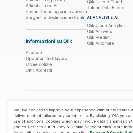
Qlik Talend Cloud
Affidabilità ed AI
Talend Data Fabric
Partner tecnologici in evidenza
Sorgenti e destinazioni di dati
AI ANALISI E AI
Qlik Cloud Analytics
Qlik Answers
Qlik Predict
Informazioni su Qlik
Qlik Automate
Azienda
Opportunità di lavoro
Ultime notizie
Uffici/Contatti
We use cookies to improve your experience with our websites a
deliver content tailored to your interests. By clicking ‘Ok’, you a
use of additional cookies which may involve data transmission t
parties. Refer to our Privacy & Cookie Notice or click ‘More Info
Accordi legali
/
Informativa su privacy e cookie
/
Ma
for details on cookie usage on our sites.
Privacy & Cookie Not