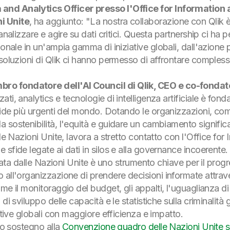
and Analytics Officer presso l'Office for Informatio
i Unite
, ha aggiunto:
"La nostra collaborazione con Qlik è
analizzare e agire su dati critici. Questa partnership ci ha p
nale in un'ampia gamma di iniziative globali, dall'azione per 
 soluzioni di Qlik ci hanno permesso di affrontare comples
ro fondatore dell'AI Council di Qlik, CEO e co-fonda
ti, analytics e tecnologie di intelligenza artificiale è fon
fide più urgenti del mondo. Dotando le organizzazioni, com
 sostenibilità, l'equità e guidare un cambiamento significa
lle Nazioni Unite, lavora a stretto contatto con l'Office f
sfide legate ai dati in silos e alla governance incoerente. 
zzata dalle Nazioni Unite è uno strumento chiave per il progr
all'organizzazione di prendere decisioni informate attraver
me il monitoraggio del budget, gli appalti, l'uguaglianza di
di sviluppo delle capacità e le statistiche sulla criminalit
ative globali con maggiore efficienza e impatto.
rio sostegno alla
Convenzione quadro delle Nazioni Unite su