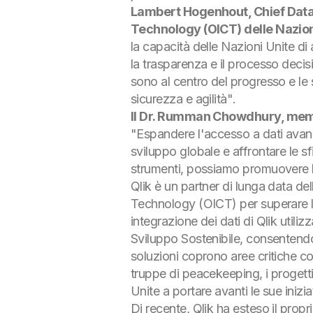
Lambert Hogenhout, Chief Data 
Technology (OICT) delle Nazion
la capacità delle Nazioni Unite di 
la trasparenza e il processo decisio
sono al centro del progresso e le
sicurezza e agilità"
.
Il Dr. Rumman Chowdhury, memb
"Espandere l'accesso a dati avanza
sviluppo globale e affrontare le s
strumenti, possiamo promuovere la
Qlik è un partner di lunga data de
Technology (OICT) per superare le 
integrazione dei dati di Qlik utili
Sviluppo Sostenibile, consentendo 
soluzioni coprono aree critiche co
truppe di peacekeeping, i progetti 
Unite a portare avanti le sue inizi
Di recente, Qlik ha esteso il prop