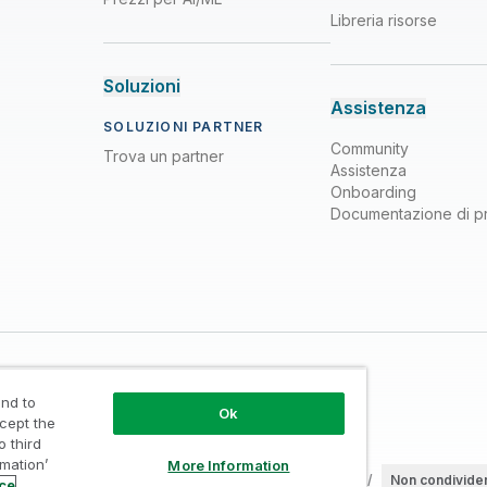
Libreria risorse
Soluzioni
Assistenza
SOLUZIONI PARTNER
Community
Trova un partner
Assistenza
Onboarding
Documentazione di p
nd to
Ok
ccept the
o third
rmation’
More Information
rchi registrati
/
Affidabilità
/
Condizioni d’uso
/
Non condivider
ice