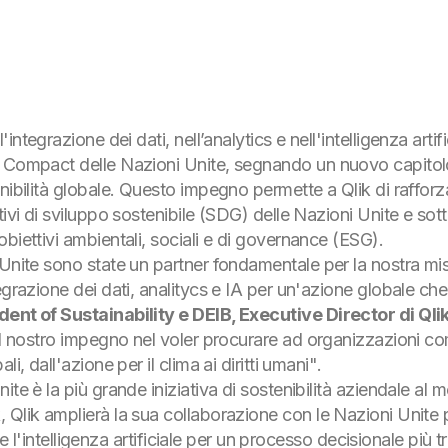
l'integrazione dei dati, nell’analytics e nell'intelligenza artif
l Compact delle Nazioni Unite, segnando un nuovo capitol
ibilità globale. Questo impegno permette a Qlik di rafforzare
ivi di sviluppo sostenibile (SDG) delle Nazioni Unite e sott
biettivi ambientali, sociali e di governance (ESG).
Unite sono state un partner fondamentale per la nostra mis
egrazione dei dati, analitycs e IA per un'azione globale che
dent of Sustainability e DEIB, Executive Director di Qlik
 il nostro impegno nel voler procurare ad organizzazioni c
i, dall'azione per il clima ai diritti umani"
.
te è la più grande iniziativa di sostenibilità aziendale al 
Qlik amplierà la sua collaborazione con le Nazioni Unite p
ti e l'intelligenza artificiale per un processo decisionale più