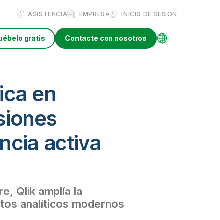
ASISTENCIA
EMPRESA
INICIO DE SESIÓN
uébelo gratis
Contacte con nosotros
tica en
isiones
encia activa
e, Qlik amplía la
atos analíticos modernos