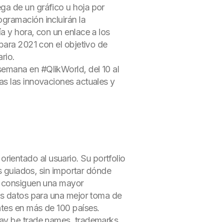
ega de un gráfico u hoja por
gramación incluirán la
a y hora, con un enlace a los
para 2021 con el objetivo de
rio.
emana en #QlikWorld, del 10 al
s las innovaciones actuales y
 orientado al usuario. Su portfolio
is guiados, sin importar dónde
ud consiguen una mayor
los datos para una mejor toma de
ntes en más de 100 países.
may be trade names, trademarks