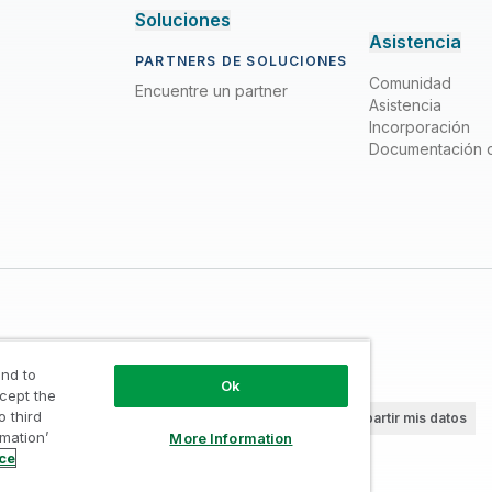
Soluciones
Asistencia
PARTNERS DE SOLUCIONES
Comunidad
Encuentre un partner
Asistencia
Incorporación
Documentación 
nd to
Ok
ccept the
o third
/
Confianza
/
Condiciones de uso
/
No compartir mis datos
rmation’
More Information
reservados
ice