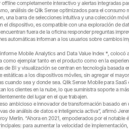
y offline completamente interactivo y alertas integradas par
smo, análisis de Qlik Sense optimizados para el consumo
n, una barra de selecciones intuitiva y una colección móvil
n el dispositivo, es compatible con una exploración de dat
 encuentran fuera de la oficina responder preguntas imprev
iones automáticas informan a los usuarios sobre cambios i
informe Mobile Analytics and Data Value Index *, colocó a
 como ejemplar tanto en el producto como en la experienci
tas de BI y visualización se centran en tecnología basada 
e estáticas a los dispositivos móviles, sin agregar el mayo
as cuando sea y donde sea. Qlik Sense Mobile para SaaS ex
utan los clientes en la nube, lo que suministra soporte a m
entemente del lugar en el que trabajen.
roceso ambicioso e innovador de transformación basado en
tivas de análisis de datos e inteligencia activa”, afirmó Je
roy Merlin. “Ahora en 2021, empoderados por el notable é
ncipales: para aumentar la velocidad de implementación, 