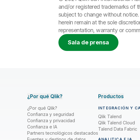
and/or registered trademarks of t
subject to change without notice.
herein remain at the sole discreti
representation, warranty or commit
Sala de prensa
¿Por qué Qlik?
Productos
¿Por qué Qlik?
INTEGRACIÓN Y C
Confianza y seguridad
Qlik Talend
Confianza y privacidad
Qlik Talend Cloud
Confianza e IA
Talend Data Fabric
Partners tecnológicos destacados
Fuentes y destinos de datos
ANALITICA E IA