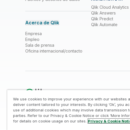
Qlik Cloud Analytics
Qlik Answers
Qlik Predict
Acerca de Qlik
Qlik Automate
Empresa
Empleo
Sala de prensa
Oficina internacional/contacto
We use cookies to improve your experience with our websites a
deliver content tailored to your interests. By clicking ‘Ok’, you a
use of additional cookies which may involve data transmission t
Legal
/
Aviso sobre privacidad y cookies
/
Marcas
parties. Refer to our Privacy & Cookie Notice or click ‘More Info
© 1993-2026 QlikTech International AB, todos los derechos 
for details on cookie usage on our sites.
Privacy & Cookie Not