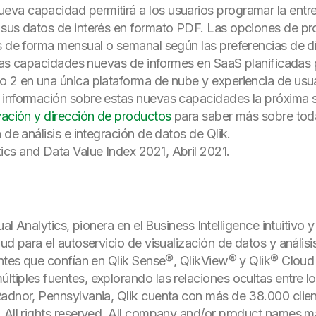
ueva capacidad permitirá a los usuarios programar la entr
 sus datos de interés en formato PDF. Las opciones de pro
s de forma mensual o semanal según las preferencias de dí
arias capacidades nuevas de informes en SaaS planificadas 
o 2 en una única plataforma de nube y experiencia de usua
información sobre estas nuevas capacidades la próxima s
ación y dirección de productos
para saber más sobre toda
 de análisis e integración de datos de Qlik.
cs and Data Value Index 2021, Abril 2021.
ual Analytics, pionera en el Business Intelligence intuitivo y
ud para el autoservicio de visualización de datos y anális
ientes que confían en Qlik Sense®, QlikView® y Qlik® Clo
tiples fuentes, explorando las relaciones ocultas entre 
Radnor, Pennsylvania, Qlik cuenta con más de 38.000 clie
. All rights reserved. All company and/or product names 