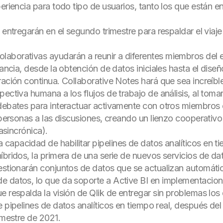
periencia para todo tipo de usuarios, tanto los que están 
 entregarán en el segundo trimestre para respaldar el viaje 
olaborativas ayudarán a reunir a diferentes miembros del 
tancia, desde la obtención de datos iniciales hasta el dis
ración continua. Collaborative Notes hará que sea increíbl
ectiva humana a los flujos de trabajo de análisis, al tomar
debates para interactuar activamente con otros miembros e
s personas a las discusiones, creando un lienzo cooperati
(asincrónica).
a capacidad de habilitar pipelines de datos analíticos en ti
íbridos, la primera de una serie de nuevos servicios de dat
estionarán conjuntos de datos que se actualizan automáti
e datos, lo que da soporte a Active BI en implementacion
e respalda la visión de Qlik de entregar sin problemas los
e pipelines de datos analíticos en tiempo real, después de
imestre de 2021.