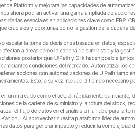
ligence Platform y mejorará las capacidades de automatiza
rios ahora podrán activar una gama ampliada de acciones 
eas diarias esenciales en aplicaciones clave como ERP, 
e cruciales y oportunas como la gestión de la cadena de s
o escalar la toma de decisiones basada en datos, especia
fectan a áreas como la cadena de suministro y la gestión 
ecisiones posterior que UiPath y Qlik hacen posible juntos
s cambiantes condiciones del mercado. Automatizar los co
cadenar acciones con automatizaciones de UiPath también
erramientas. Esto, a su vez, reduce el tiempo necesario p
 en un mercado como el actual, rápidamente cambiante, d
ciones de la cadena de suministro y la rotura del stock, re
zar el flujo de datos en el análisis en la nube para la tom
Kahlon. "Al aprovechar nuestra plataforma líder de automa
más datos para generar impacto y reducir la complejidad de