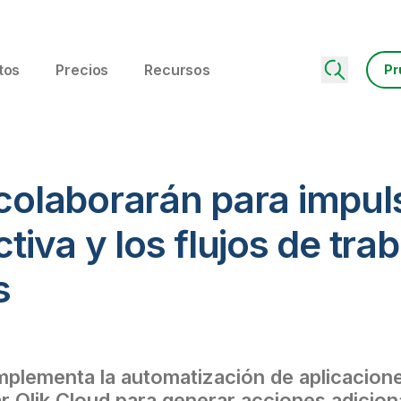
tos
Precios
Recursos
Pr
 colaborarán para impuls
ctiva y los flujos de tra
s
plementa la automatización de aplicaciones
r Qlik Cloud para generar acciones adiciona