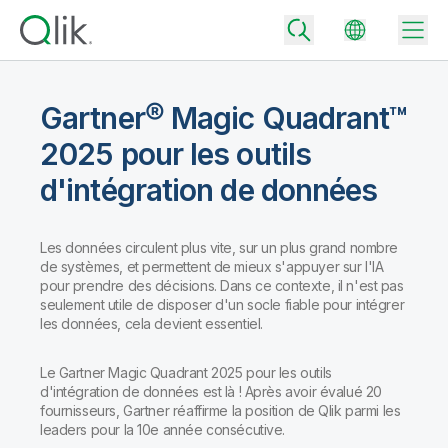
Gartner® Magic Quadrant™
2025 pour les outils
Back
d'intégration de données
Back
Back
Pourquoi Qlik ?
Back
Les données circulent plus vite, sur un plus grand nombre
Intégration de données
de systèmes, et permettent de mieux s'appuyer sur l'IA
Transformez vos données en moteurs de réussite.
pour prendre des décisions. Dans ce contexte, il n'est pas
Tarifs – Intégration et la qualité des données
seulement utile de disposer d'un socle fiable pour intégrer
Partenaires technologiques et intégrations
Événements et webinars
Analytics et IA
Accélérez la livraison de données de confiance et prenez des
les données, cela devient essentiel.
décisions plus avisées en choisissant l'offre d'intégration de
Back
Boostez la puissance de l'intégration des données et de l'analytics
données la mieux adaptée.
Back
de Qlik.
Le Gartner Magic Quadrant 2025 pour les outils
Bibliothèque des ressources
Tous les produits
Back
d'intégration de données est là ! Après avoir évalué 20
Community
Tarifs – Analytics
fournisseurs, Gartner réaffirme la position de Qlik parmi les
Support client
Société
leaders pour la 10e année consécutive.
Portail client
Emplois
Choisissez l'offre d'analytics qui vous correspond pour fournir des