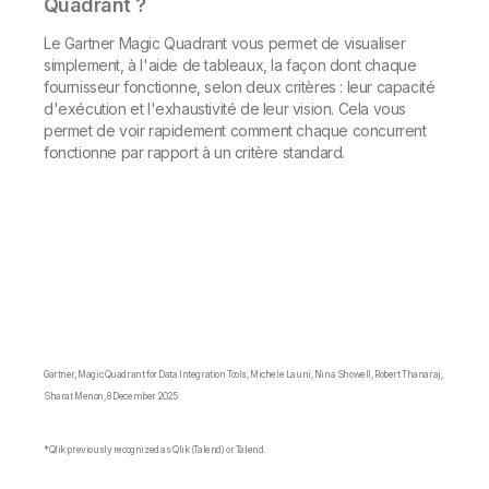
Quadrant ?
Le Gartner Magic Quadrant vous permet de visualiser
simplement, à l'aide de tableaux, la façon dont chaque
fournisseur fonctionne, selon deux critères : leur capacité
d'exécution et l'exhaustivité de leur vision. Cela vous
permet de voir rapidement comment chaque concurrent
fonctionne par rapport à un critère standard.
Gartner, Magic Quadrant for Data Integration Tools, Michele Launi, Nina Showell, Robert Thanaraj,
Sharat Menon, 8 December 2025.
*Qlik previously recognized as Qlik (Talend) or Talend.