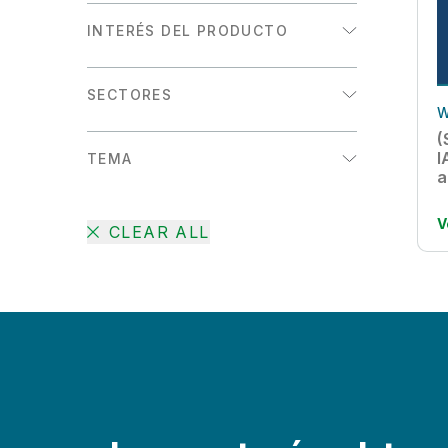
INTERÉS DEL PRODUCTO
Analítica
SECTORES
Integración de datos
W
Energía y servicios públicos
(
I
TEMA
Fabricación
a
Alfabetización de datos
Productos de consumo
V
CLEAR ALL
Analítica aumentada
Sanidad
Analítica del IoT
Sector público
Analítica integrada
Transporte/logística
Automatización de Data Warehouse
Venta minorista
Big Data
Calidad y gobernanza de datos