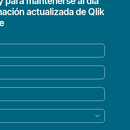
 para mantenerse al día
mación actualizada de Qlik
e