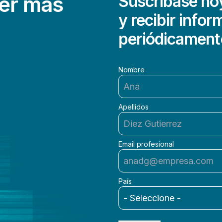
ner más
Suscríbase hoy
y recibir infor
periódicament
Nombre
Apellidos
Email profesional
País