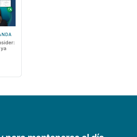
ANDA
nsider:
 ya