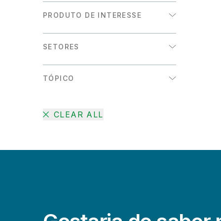
PRODUTO DE INTERESSE
Analytics
SETORES
Integração de dados
Energia e utilities
TÓPICO
Saúde
Alfabetização de dados
Serviços financeiros
CLEAR ALL
Augmented Analytics
Setor público
Automação de data warehouses
Transporte/Logística
Big Data
Varejo
Criação de data lakes
DataOps
Embedded analytics