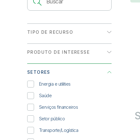
TIPO DE RECURSO
Datasheet
PRODUTO DE INTERESSE
eBook
Analytics
História de cliente
SETORES
Integração de dados
INFOGRÁFICO
Energia e utilities
Relatório de analistas
Saúde
Resumo de solução
Serviços financeiros
S
WEBINAR SOB DEMANDA
Setor público
Whitepaper
Transporte/Logística