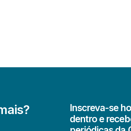
 mais?
Inscreva-se ho
dentro e receb
periódicas da 