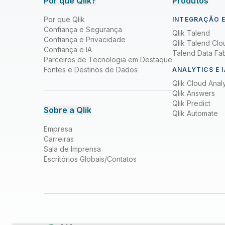
Por que Qlik?
Produtos
Por que Qlik
INTEGRAÇÃO E
Confiança e Segurança
Qlik Talend
Confiança e Privacidade
Qlik Talend Clo
Confiança e IA
Talend Data Fab
Parceiros de Tecnologia em Destaque
Fontes e Destinos de Dados
ANALYTICS E I
Qlik Cloud Analy
Qlik Answers
Qlik Predict
Sobre a Qlik
Qlik Automate
Empresa
Carreiras
Sala de Imprensa
Escritórios Globais/Contatos