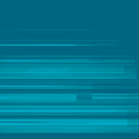
IoT analytics
Mainframe para nuvem
Migração de dados para a nuvem
Qualidade e governança de dados
Streaming de dados