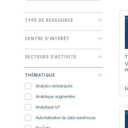
TYPE DE RESSOURCE
E-book
CENTRE D'INTÉRÊT
Fiche technique
Analytics
INFOGRAPHIE
T
SECTEURS D'ACTIVITÉ
Intégration de données
Livre blanc
V
Énergie et services publics
l
Présentation de solution
THÉMATIQUE
Haute technologie
Rapport D'analyste
Analytics embarquée
L
Industrie
Témoignage client
Analytique augmentée
Retail
WEBINAR À LA DEMANDE
Analytique IoT
Secteur public
Automatisation du data warehouse
Services financiers