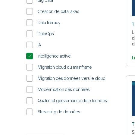
Big Data
Création de data lakes
Data literacy
T
L
DataOps
d
d
IA
Intelligence active
L
Migration cloud du mainframe
Migration des données vers le cloud
Modernisation des données
Qualité et gouvernance des données
Streaming de données
T
S