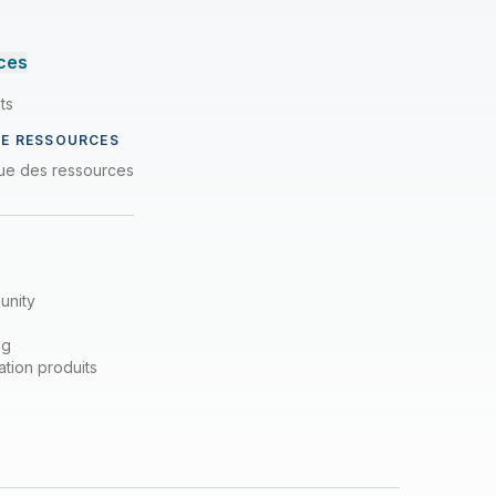
ces
ts
DE RESSOURCES
que des ressources
unity
ng
tion produits