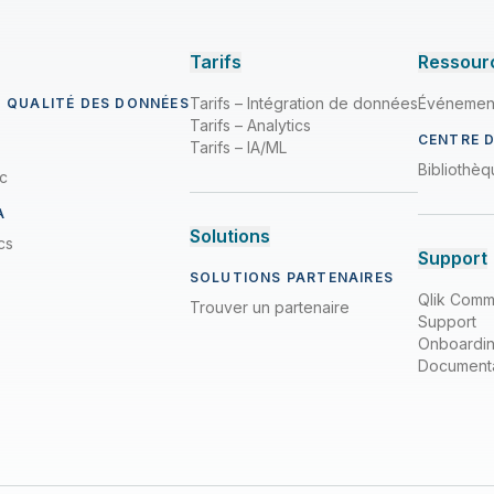
Tarifs
Ressour
Tarifs – Intégration de données
Événemen
T QUALITÉ DES DONNÉES
Tarifs – Analytics
CENTRE 
Tarifs – IA/ML
Bibliothè
ic
A
Solutions
cs
Support
SOLUTIONS PARTENAIRES
Qlik Comm
Trouver un partenaire
Support
Onboardi
Documenta