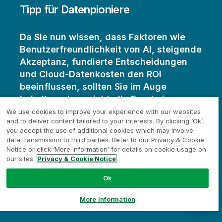
Tipp für Datenpioniere
Da Sie nun wissen, dass Faktoren wie
Benutzerfreundlichkeit von AI, steigende
Akzeptanz, fundierte Entscheidungen
und Cloud-Datenkosten den ROI
beeinflussen, sollten Sie im Auge
behalten, dass nicht alle Ergebnisse
finanzieller Natur sind:
We use cookies to improve your experience with our websites
and to deliver content tailored to your interests. By clicking ‘Ok’,
you accept the use of additional cookies which may involve
• Höhere Produktivität bei allen internen Teams
data transmission to third parties. Refer to our Privacy & Cookie
• Optimiertes Kundenerlebnis
Notice or click ‘More Information’ for details on cookie usage on
• Innovation durch wertvolle, bisher nicht genutzte Dark
our sites.
Privacy & Cookie Notice
Data
• Verbesserte Sicherheitsmethoden, die Ihren guten Ruf
Ok
schützen und Sie vor regulatorischen und Compliance-
Risiken bewahren
More Information