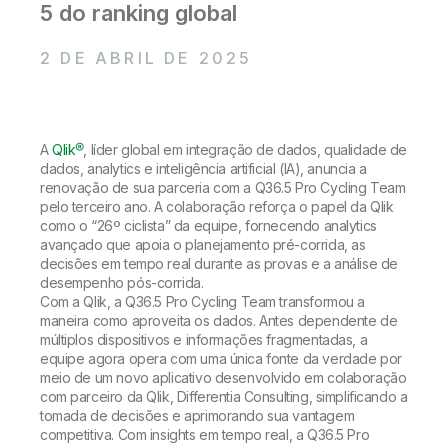
Onboarding
5 do ranking global
Qlik
Sala de Imprensa
Documentação do Produto
Escritórios Globais
2 DE ABRIL DE 2025
Talend
A
Qlik®
, líder global em integração de dados, qualidade de
dados, analytics e inteligência artificial (IA), anuncia a
renovação de sua parceria com a Q36.5 Pro Cycling Team
pelo terceiro ano. A colaboração reforça o papel da Qlik
como o “26º ciclista” da equipe, fornecendo analytics
avançado que apoia o planejamento pré-corrida, as
decisões em tempo real durante as provas e a análise de
desempenho pós-corrida.
Com a Qlik, a Q36.5 Pro Cycling Team transformou a
maneira como aproveita os dados. Antes dependente de
múltiplos dispositivos e informações fragmentadas, a
equipe agora opera com uma única fonte da verdade por
meio de um novo aplicativo desenvolvido em colaboração
com parceiro da Qlik, Differentia Consulting, simplificando a
tomada de decisões e aprimorando sua vantagem
competitiva. Com insights em tempo real, a Q36.5 Pro