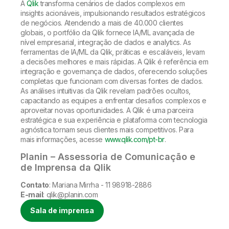
A
Qlik
transforma cenários de dados complexos em
insights acionáveis, impulsionando resultados estratégicos
de negócios. Atendendo a mais de 40.000 clientes
globais, o portfólio da Qlik fornece IA/ML avançada de
nível empresarial, integração de dados e analytics. As
ferramentas de IA/ML da Qlik, práticas e escaláveis, levam
a decisões melhores e mais rápidas. A Qlik é referência em
integração e governança de dados, oferecendo soluções
completas que funcionam com diversas fontes de dados.
As análises intuitivas da Qlik revelam padrões ocultos,
capacitando as equipes a enfrentar desafios complexos e
aproveitar novas oportunidades. A Qlik é uma parceira
estratégica e sua experiência e plataforma com tecnologia
agnóstica tornam seus clientes mais competitivos. Para
mais informações, acesse
www.qlik.com/pt-br
.
Planin – Assessoria de Comunicação e
de Imprensa da Qlik
Contato
: Mariana Mirrha - 11 98918-2886
E-mail
: qlik@planin.com
Sala de imprensa