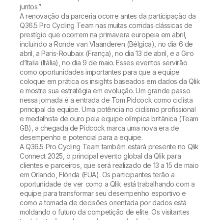
juntos.”
A renovação da parceria ocorre antes da participação da
Q36.5 Pro Cycling Team nas muitas corridas clássicas de
prestígio que ocorrem na primavera europeia em abril,
incluindo a Ronde van Vlaanderen (Bélgica), no dia 6 de
abril, a Paris-Roubaix (França), no dia 13 de abril, e a Giro
d’Italia (Itália), no dia 9 de maio. Esses eventos servirão
como oportunidades importantes para que a equipe
coloque em prática os insights baseados em dados da Qlik
e mostre sua estratégia em evolução. Um grande passo
nessa jornada é a entrada de Tom Pidcock como ciclista
principal da equipe. Uma potência no ciclismo profissional
e medalhista de ouro pela equipe olímpica britânica (Team
GB), a chegada de Pidcock marca uma nova era de
desempenho e potencial para a equipe.
A Q36.5 Pro Cycling Team também estará presente no Qlik
Connect 2025, o principal evento global da Qlik para
clientes e parceiros, que será realizado de 13 a 15 de maio
em Orlando, Flórida (EUA). Os participantes terão a
oportunidade de ver como a Qlik está trabalhando com a
equipe para transformar seu desempenho esportivo e
como a tomada de decisões orientada por dados está
moldando o futuro da competição de elite. Os visitantes