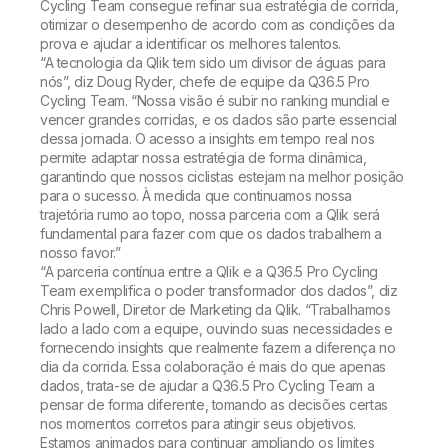
Cycling Team consegue refinar sua estratégia de corrida,
otimizar o desempenho de acordo com as condições da
prova e ajudar a identificar os melhores talentos.
“A tecnologia da Qlik tem sido um divisor de águas para
nós”, diz Doug Ryder, chefe de equipe da Q36.5 Pro
Cycling Team. “Nossa visão é subir no ranking mundial e
vencer grandes corridas, e os dados são parte essencial
dessa jornada. O acesso a insights em tempo real nos
permite adaptar nossa estratégia de forma dinâmica,
garantindo que nossos ciclistas estejam na melhor posição
para o sucesso. À medida que continuamos nossa
trajetória rumo ao topo, nossa parceria com a Qlik será
fundamental para fazer com que os dados trabalhem a
nosso favor.”
“A parceria contínua entre a Qlik e a Q36.5 Pro Cycling
Team exemplifica o poder transformador dos dados”, diz
Chris Powell, Diretor de Marketing da Qlik. “Trabalhamos
lado a lado com a equipe, ouvindo suas necessidades e
fornecendo insights que realmente fazem a diferença no
dia da corrida. Essa colaboração é mais do que apenas
dados, trata-se de ajudar a Q36.5 Pro Cycling Team a
pensar de forma diferente, tomando as decisões certas
nos momentos corretos para atingir seus objetivos.
Estamos animados para continuar ampliando os limites