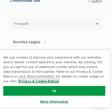
Comunidade Qlik
Português
Acordos Legais
/
Aviso de Privacidade e Cookies
/
We use cookies to improve your experience with our websites
Marcas Registradas
Confiança
and to deliver content tailored to your interests. By clicking ‘Ok’,
/
/
you accept the use of additional cookies which may involve
data transmission to third parties. Refer to our Privacy & Cookie
Termos de Uso
/
Notice or click ‘More Information’ for details on cookie usage on
our sites.
Privacy & Cookie Notice
Não compartilhe minhas informações
Ok
© 1993-2026 QlikTech International
AB, Todos os direitos reservados
More Information