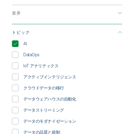
初期トレーニング
Qlik
ニュースルーム
データ分析
製品関連
事業所 / 連絡先
インフォグラフィック
業界
データ統合
Talend
オンデマンド Web セミナー
エネルギーおよび公共事業
ソリューション概要
トピック
コミュニケーション
データシート
AI
ハイテク
ビデオ
DataOps
公共部門
ホワイトペーパー
IoT アナリティクス
医療
顧客事例
アクティブインテリジェンス
小売
クラウドデータの移行
消費者製品
データウェアハウスの自動化
生命科学
データストリーミング
製造
データのモダナイゼーション
輸送 / ロジスティクス
データの品質と統制