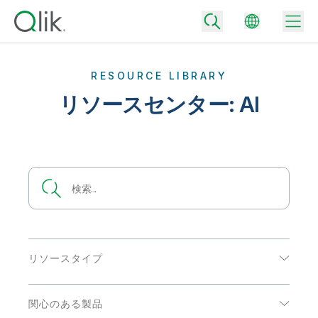
RESOURCE LIBRARY
リソースセンター: AI
Back
Back
Back
Qlik が選ばれる理由
Back
データ統合
データをビジネス成果へ
データ統合とデータ品質の価格
テクノロジーパートナーとの連携
イベント / Web セミナー
データ分析と AI
適切なデータ統合プランで、信頼できるデータを迅速に提供し、よりスマー
トな意思決定を促進します。
Back
Qlik のデータ統合とデータ分析の価値を最大化
リソースタイプ
Back
リソースライブラリ
すべての製品
データ分析の価格
Back
コミュニティ
eBook
カスタマーサポート
企業情報
適切なデータ分析プランで、より優れたインサイトを獲得し、ビジネス成果
関心のある製品
コミュニティ
カスタマーポータル
採用情報
の達成をサポートします。
アナリストレポート