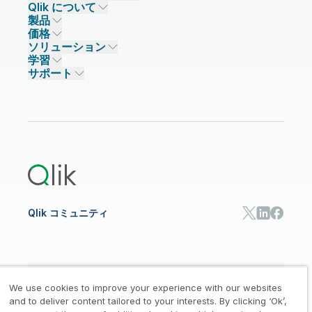
Qlik について
Qlik が選ばれる理由
製品
信頼とセキュリティ
企業情報
価格
データ統合とデータ品質
信頼とプライバシー
採用情報
ソリューション
信頼と AI
ニュースルーム
データ統合
Qlik Talend
学習
ソリューションパートナー
主なテクノロジーパートナー
事業所 / 連絡先
データ分析
Qlik Talend Cloud
サポート
データソースとターゲット
AI / 機械学習
イベント
Talend Data Fabric
パートナー検索
コミュニティ
リソース
サポート
データ分析
オンライントレーニング
リソースライブラリ
Qlik Cloud Analytics
製品関連
Qlik Answers
Qlik Predict
Qlik Automate
Qlik コミュニティ
日本語
We use cookies to improve your experience with our websites
and to deliver content tailored to your interests. By clicking ‘Ok’,