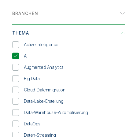
Onboarding
Qlik
Presse
Analysen
Produktdokumentation
Weltweite Niederlassungen
E-Book
BRANCHEN
Datenintegration
Talend
Erfahrungsbericht
Einzelhandel
INFOGRAFIK
THEMA
Energie und Versorger
Lösungsübersicht
Active Intelligence
Fertigung
On-Demand-Webinar
AI
Finanzdienstleistungen
Whitepaper
Augmented Analytics
Gesundheitswesen
Big Data
High Tech
Cloud-Datenmigration
Konsumgüter
Data-Lake-Erstellung
Life Sciences
Data-Warehouse-Automatisierung
Transport/Logistik
DataOps
Daten-Streaming