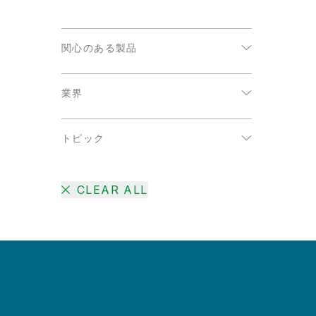
関心のある製品
データ分析
業界
データ統合
エネルギーおよび公共事業
トピック
コミュニケーション
AI
ハイテク
CLEAR ALL
DataOps
公共部門
IoT アナリティクス
医療
アクティブインテリジェンス
小売
クラウドデータの移行
消費者製品
データウェアハウスの自動化
生命科学