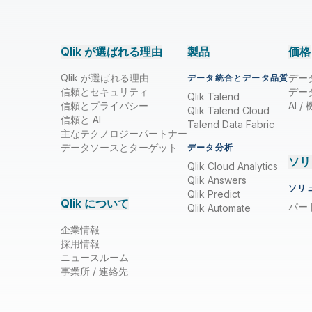
Qlik が選ばれる理由
製品
価格
Qlik が選ばれる理由
デー
データ統合とデータ品質
信頼とセキュリティ
デー
Qlik Talend
信頼とプライバシー
AI 
Qlik Talend Cloud
信頼と AI
Talend Data Fabric
主なテクノロジーパートナー
データソースとターゲット
データ分析
ソリ
Qlik Cloud Analytics
Qlik Answers
ソリ
Qlik Predict
Qlik について
パー
Qlik Automate
企業情報
採用情報
ニュースルーム
事業所 / 連絡先