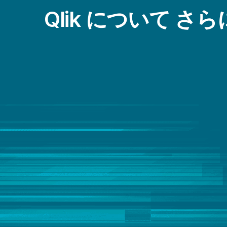
データストリーミング
製造
Qlik について さ
データのモダナイゼーション
輸送 / ロジスティクス
データの品質と統制
金融サービス
データリテラシー
データレイクの構築
ビッグデータ
メインフレームからクラウドへの移行
拡張アナリティクス
組み込み型アナリティクス