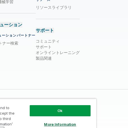
/ 機械学習
リソースライブラリ
ューション
サポート
ューションパートナー
コミュニティ
トナー検索
サポート
オンライントレーニング
製品関連
nd to
Ok
ccept the
o third
rmation’
More Information