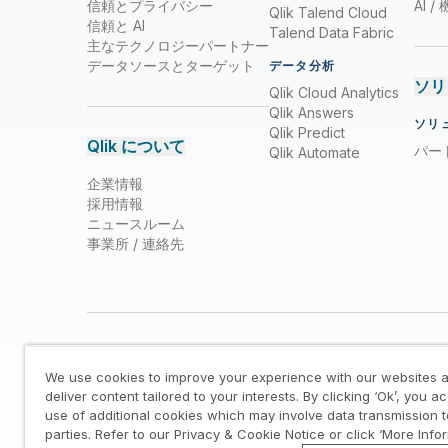
信頼とプライバシー
AI 
Qlik Talend Cloud
信頼と AI
Talend Data Fabric
主なテクノロジーパートナー
データソースとターゲット
データ分析
ソリ
Qlik Cloud Analytics
Qlik Answers
ソリ
Qlik Predict
Qlik について
パー
Qlik Automate
企業情報
採用情報
ニュースルーム
事業所 / 連絡先
We use cookies to improve your experience with our websites a
deliver content tailored to your interests. By clicking ‘Ok’, you a
use of additional cookies which may involve data transmission t
parties. Refer to our Privacy & Cookie Notice or click ‘More Info