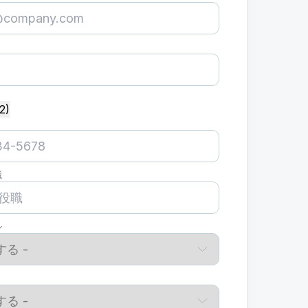
2)
職
ル