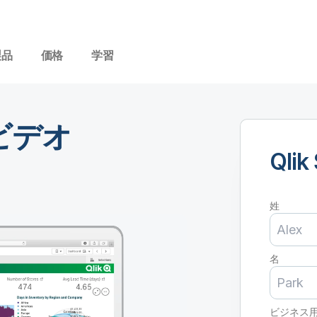
製品
価格
学習
モビデオ
Qli
。
姓
名
ビジネス