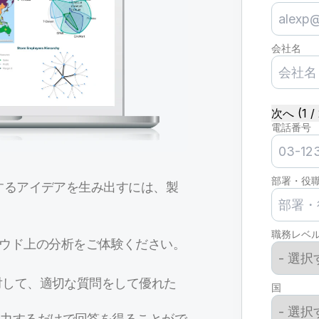
会社名
次へ (1 / 
電話番号
部署・役
するアイデアを生み出すには、製
職務レベ
るクラウド上の分析をご体験ください。
対して、適切な質問をして優れた
国
入力するだけで回答を得ることがで