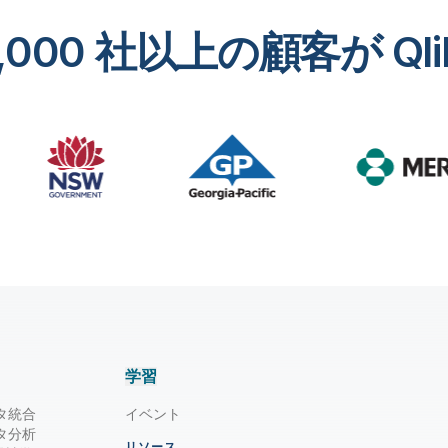
,000 社以上の顧客が Ql
学習
タ統合
イベント
タ分析
リソース