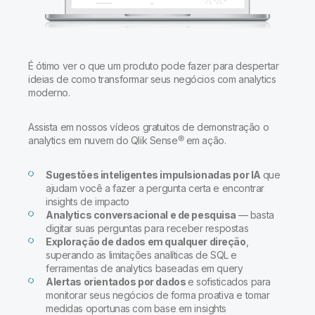
Onboarding
Qlik
Sala de Imprensa
Documentação do Produto
Escritórios Globais
Talend
É ótimo ver o que um produto pode fazer para despertar
ideias de como transformar seus negócios com analytics
moderno.
Assista em nossos vídeos gratuitos de demonstração o
analytics em nuvem do Qlik Sense® em ação.
Sugestões inteligentes impulsionadas por IA
que
ajudam você a fazer a pergunta certa e encontrar
insights de impacto
Analytics conversacional e de pesquisa
— basta
digitar suas perguntas para receber respostas
Exploração de dados em qualquer direção
,
superando as limitações analíticas de SQL e
ferramentas de analytics baseadas em query
Alertas orientados por dados
e sofisticados para
monitorar seus negócios de forma proativa e tomar
medidas oportunas com base em insights