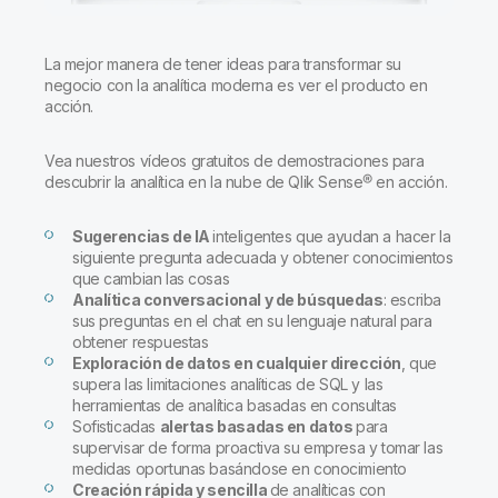
Incorporación
Qlik
Sala de prensa
Documentación de productos
Oficinas internacionales
La mejor manera de tener ideas para transformar su
Talend
negocio con la analítica moderna es ver el producto en
acción.
Vea nuestros vídeos gratuitos de demostraciones para
descubrir la analítica en la nube de Qlik Sense® en acción.
Sugerencias de IA
inteligentes que ayudan a hacer la
siguiente pregunta adecuada y obtener conocimientos
que cambian las cosas
Analítica conversacional y de búsquedas
: escriba
sus preguntas en el chat en su lenguaje natural para
obtener respuestas
Exploración de datos en cualquier dirección
, que
supera las limitaciones analíticas de SQL y las
herramientas de analítica basadas en consultas
Sofisticadas
alertas basadas en datos
para
supervisar de forma proactiva su empresa y tomar las
medidas oportunas basándose en conocimiento
Creación rápida y sencilla
de analíticas con