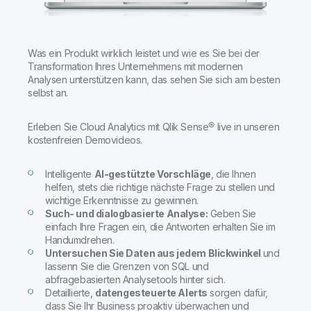
Onboarding
Qlik
Presse
Produktdokumentation
Weltweite Niederlassungen
Talend
Was ein Produkt wirklich leistet und wie es Sie bei der
Transformation Ihres Unternehmens mit modernen
Analysen unterstützen kann, das sehen Sie sich am besten
selbst an.
Erleben Sie Cloud Analytics mit Qlik Sense® live in unseren
kostenfreien Demovideos.
Intelligente
AI-gestützte Vorschläge
, die Ihnen
helfen, stets die richtige nächste Frage zu stellen und
wichtige Erkenntnisse zu gewinnen.
Such- und dialogbasierte Analyse:
Geben Sie
einfach Ihre Fragen ein, die Antworten erhalten Sie im
Handumdrehen.
Untersuchen Sie Daten aus jedem Blickwinkel
und
lassenn Sie die Grenzen von SQL und
abfragebasierten Analysetools hinter sich.
Detaillierte,
datengesteuerte Alerts
sorgen dafür,
dass Sie Ihr Business proaktiv überwachen und