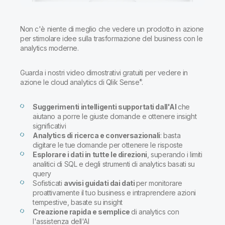
Onboarding
Qlik
Ultime notizie
Documentazione di prodotto
Sedi nel mondo
Non c'è niente di meglio che vedere un prodotto in azione
Talend
per stimolare idee sulla trasformazione del business con le
analytics moderne.
Guarda i nostri video dimostrativi gratuiti per vedere in
®
azione le cloud analytics di Qlik Sense
.
Suggerimenti intelligenti supportati dall'AI
che
aiutano a porre le giuste domande e ottenere insight
significativi
Analytics di ricerca e conversazionali
: basta
digitare le tue domande per ottenere le risposte
Esplorare i dati in tutte le direzioni
, superando i limiti
analitici di SQL e degli strumenti di analytics basati su
query
Sofisticati
avvisi guidati dai dati
per monitorare
proattivamente il tuo business e intraprendere azioni
tempestive, basate su insight
Creazione rapida e semplice
di analytics con
l'assistenza dell'AI