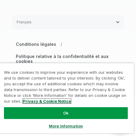
Français
Conditions légales
/
Politique relative à la confidentialité et aux
cookies
/
We use cookies to improve your experience with our websites
Marques déposées
Confiance
and to deliver content tailored to your interests. By clicking ‘Ok’,
/
/
you accept the use of additional cookies which may involve
data transmission to third parties. Refer to our Privacy & Cookie
Conditions d’utilisation
/
Notice or click ‘More Information’ for details on cookie usage on
our sites.
Privacy & Cookie Notice
Gérer mes préférences de consentement
Ok
© 1993-2026 QlikTech International
AB, Tous droits réservés
More Information