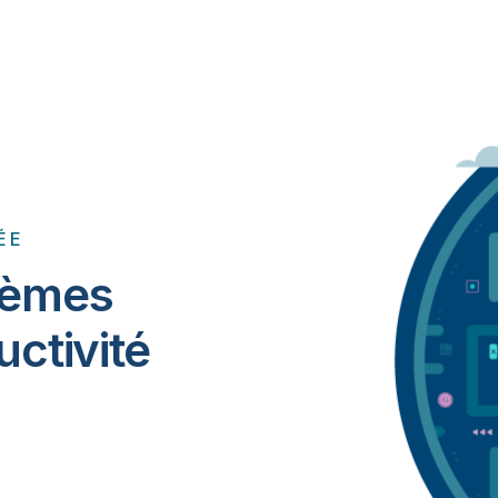
ÉE
lèmes
uctivité