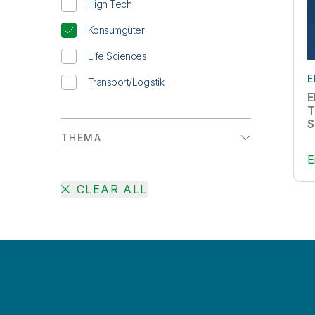
High Tech
Konsumgüter
Life Sciences
E
Transport/Logistik
E
T
S
THEMA
E
Active Intelligence
CLEAR ALL
AI
Augmented Analytics
Big Data
Cloud-Datenmigration
Data-Lake-Erstellung