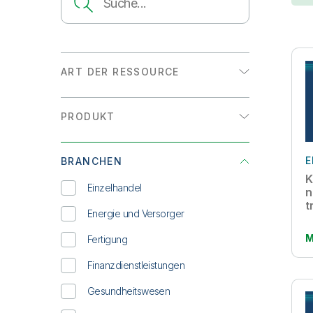
ART DER RESSOURCE
Analystenreport
PRODUKT
Datenblatt
Analysen
E-Book
E
BRANCHEN
Datenintegration
Erfahrungsbericht
K
Einzelhandel
n
INFOGRAFIK
t
Energie und Versorger
Lösungsübersicht
M
Fertigung
On-Demand-Webinar
Finanzdienstleistungen
Whitepaper
Gesundheitswesen