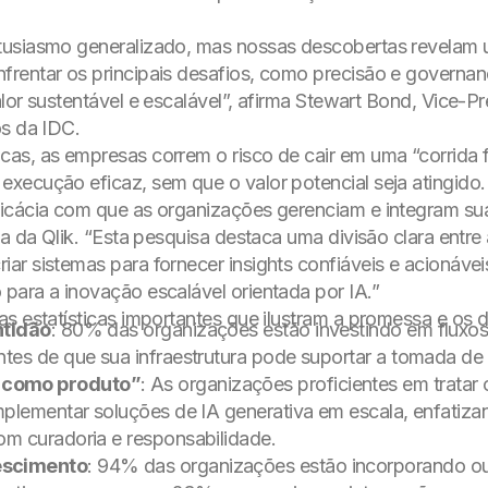
usiasmo generalizado, mas nossas descobertas revelam um
rentar os principais desafios, como precisão e governan
lor sustentável e escalável”, afirma Stewart Bond, Vice-P
os da IDC.
as, as empresas correm o risco de cair em uma “corrida fr
xecução eficaz, sem que o valor potencial seja atingido.
icácia com que as organizações gerenciam e integram sua 
ia da Qlik. “Esta pesquisa destaca uma divisão clara ent
ar sistemas para fornecer insights confiáveis e acionávei
para a inovação escalável orientada por IA.”
as estatísticas importantes que ilustram a promessa e os 
ntidão
: 80% das organizações estão investindo em fluxos
tes de que sua infraestrutura pode suportar a tomada d
 como produto”
: As organizações proficientes em trat
plementar soluções de IA generativa em escala, enfatiza
m curadoria e responsabilidade.
escimento
: 94% das organizações estão incorporando ou