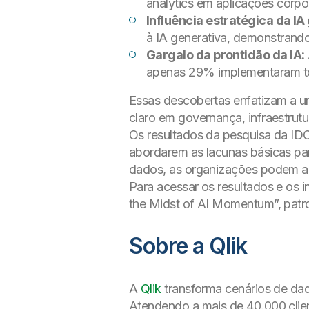
analytics em aplicações corp
Influência estratégica da IA
à IA generativa, demonstrand
Gargalo da prontidão da IA:
apenas 29% implementaram to
Essas descobertas enfatizam a u
claro em governança, infraestrut
Os resultados da pesquisa da ID
abordarem as lacunas básicas par
dados, as organizações podem apr
Para acessar os resultados e os i
the Midst of AI Momentum”, patro
Sobre a Qlik
A
Qlik
transforma cenários de dad
Atendendo a mais de 40.000 client