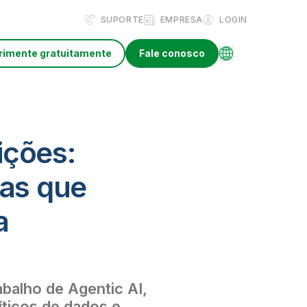
SUPORTE
EMPRESA
LOGIN
rimente gratuitamente
Fale conosco
ições:
nas que
a
balho de Agentic AI,
íticos de dados e