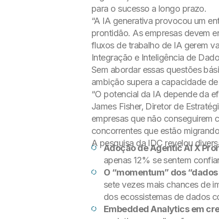
para o sucesso a longo prazo.
“A IA generativa provocou um ent
prontidão. As empresas devem enf
fluxos de trabalho de IA gerem va
Integração e Inteligência de Dad
Sem abordar essas questões básic
ambição supera a capacidade de e
“O potencial da IA depende da ef
James Fisher, Diretor de Estratég
empresas que não conseguirem cri
concorrentes que estão migrando 
A pesquisa da IDC revelou divers
Adoção de Agentic AI X Pro
apenas 12% se sentem confian
O “momentum” dos “dados
sete vezes mais chances de im
dos ecossistemas de dados co
Embedded Analytics em cr