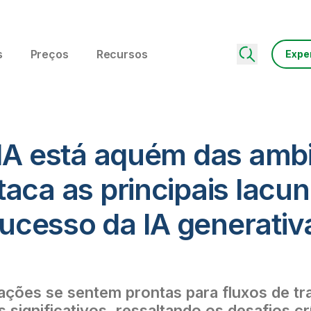
s
Preços
Recursos
Expe
 IA está aquém das amb
aca as principais lacu
cesso da IA generativ
ções se sentem prontas para fluxos de tra
 significativos, ressaltando os desafios cr