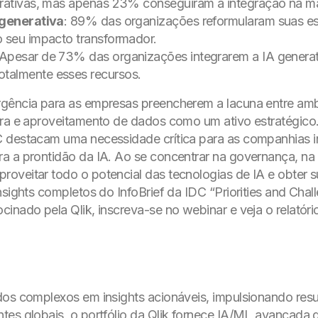
orativas, mas apenas 23% conseguiram a integração na ma
 generativa
: 89% das organizações reformularam suas es
o seu impacto transformador.
Apesar de 73% das organizações integrarem a IA generati
talmente esses recursos.
rgência para as empresas preencherem a lacuna entre a
ura e aproveitamento de dados como um ativo estratégico
C destacam uma necessidade crítica para as companhias 
a a prontidão da IA. Ao se concentrar na governança, na i
oveitar todo o potencial das tecnologias de IA e obter 
nsights completos do InfoBrief da IDC “Priorities and Chal
cinado pela Qlik, inscreva-se no webinar e veja o relatór
os complexos em insights acionáveis, impulsionando resu
es globais, o portfólio da Qlik fornece IA/ML avançada d