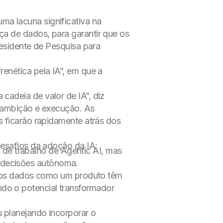
a lacuna significativa na
ça de dados, para garantir que os
residente de Pesquisa para
enética pela IA”, em que a
cadeia de valor de IA”, diz
re ambição e execução. As
s ficarão rapidamente atrás dos
desafios da adoção da IA:
 de trabalho de Agentic AI, mas
e decisões autônoma.
ar os dados como um produto têm
ndo o potencial transformador
 planejando incorporar o