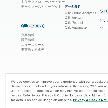
主なテクノロジーパートナー
データソースとターゲット
データ分析
ソリ
Qlik Cloud Analytics
Qlik Answers
ソリ
Qlik Predict
Qlik について
パー
Qlik Automate
企業情報
採用情報
ニュースルーム
事業所 / 連絡先
We use cookies to improve your experience with our websites a
deliver content tailored to your interests. By clicking ‘Ok’, you a
use of additional cookies which may involve data transmission t
parties. Refer to our Privacy & Cookie Notice or click ‘More Info
法的規約
/
プライバシーとクッキー通知
/
商標
/
Tr
for details on cookie usage on our sites.
Privacy & Cookie Not
© 1993-2026 QlikTech International AB, All Rights Reserved