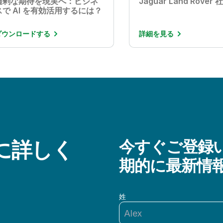
過剰な期待を現実へ：ビジネ
Jaguar Land Rover
スで AI を有効活用するには？
ダウンロードする
詳細を見る
らに詳しく
今すぐご登録い
期的に最新情
姓