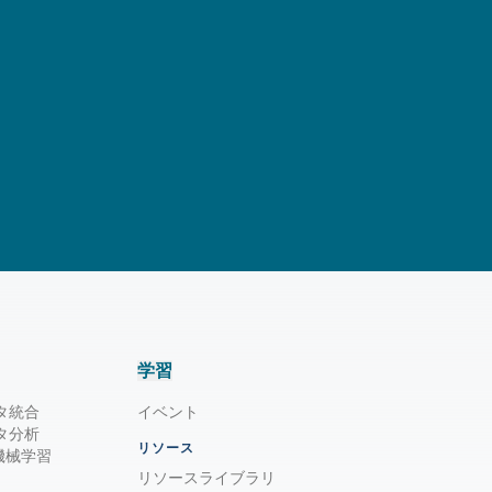
学習
タ統合
イベント
タ分析
リソース
/ 機械学習
リソースライブラリ