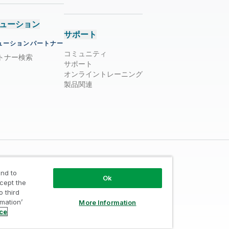
ューション
サポート
ューションパートナー
コミュニティ
トナー検索
サポート
オンライントレーニング
製品関連
nd to
Ok
ccept the
o third
rmation’
More Information
ust
/
利用規約
/
個人情報取り扱い申請
ice