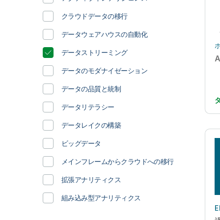
小売
クラウドデータの移行
消費者製品
データウェアハウスの自動化
生命科学
データストリーミング
製造
データのモダナイゼーション
輸送 / ロジスティクス
データの品質と統制
金融サービス
データリテラシー
データレイクの構築
ビッグデータ
メインフレームからクラウドへの移行
拡張アナリティクス
組み込み型アナリティクス
E