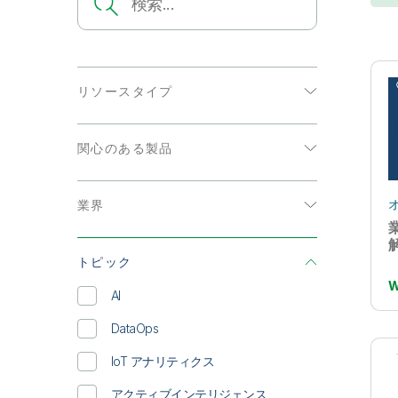
リソースタイプ
eBook
関心のある製品
アナリストレポート
データ分析
インフォグラフィック
業界
データ統合
オンデマンド Web セミナー
エネルギーおよび公共事業
ソリューション概要
トピック
コミュニケーション
データシート
AI
ハイテク
ビデオ
DataOps
公共部門
ホワイトペーパー
IoT アナリティクス
医療
顧客事例
アクティブインテリジェンス