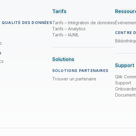
Tarifs
Ressour
Tarifs – Intégration de données
Événemen
T QUALITÉ DES DONNÉES
Tarifs – Analytics
CENTRE 
Tarifs – IA/ML
Bibliothè
ic
A
Solutions
cs
Support
SOLUTIONS PARTENAIRES
Qlik Comm
Trouver un partenaire
Support
Onboardi
Documenta