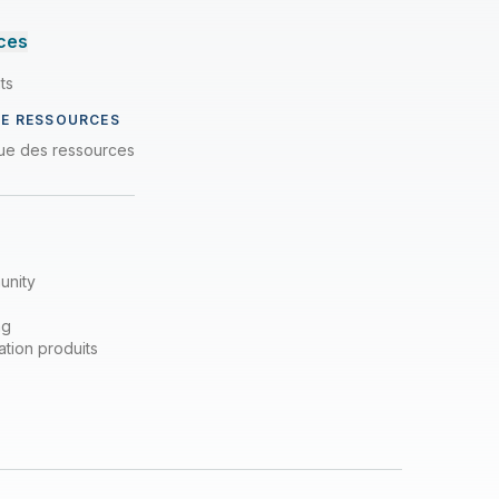
ces
ts
DE RESSOURCES
que des ressources
unity
ng
tion produits