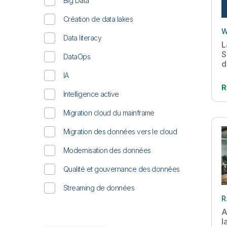
Big Data
Création de data lakes
W
Data literacy
L
S
DataOps
d
p
IA
R
Intelligence active
Migration cloud du mainframe
Migration des données vers le cloud
Modernisation des données
Qualité et gouvernance des données
Streaming de données
R
A
l