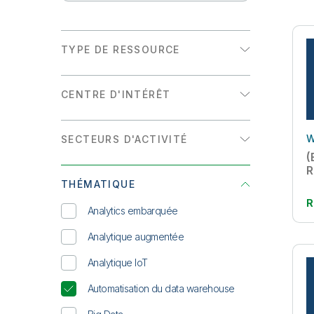
TYPE DE RESSOURCE
E-book
CENTRE D'INTÉRÊT
Fiche technique
Analytics
INFOGRAPHIE
W
SECTEURS D'ACTIVITÉ
Intégration de données
Livre blanc
(
Énergie et services publics
R
Présentation de solution
THÉMATIQUE
Haute technologie
R
Rapport D'analyste
Analytics embarquée
Industrie
Témoignage client
Analytique augmentée
Retail
WEBINAR À LA DEMANDE
Analytique IoT
Secteur public
Automatisation du data warehouse
Services financiers