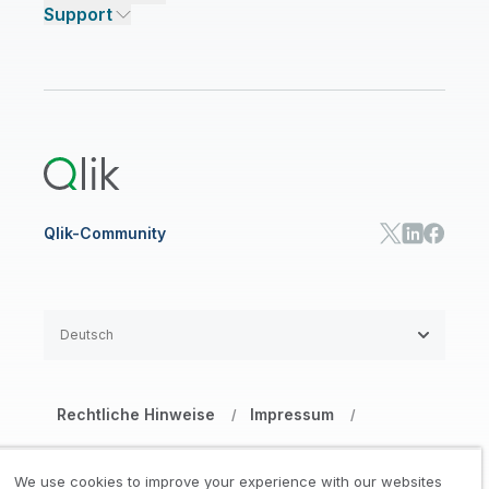
Support
Datenquellen und -ziele
Preisgestaltung AI/ML
Events
Talend Data Fabric
Partner suchen
Community
INFO-PORTAL
Support
ANALYSEN UND AI
Onboarding
Ressourcen-Bibliothek
Qlik Cloud Analytics
Produktdokumentation
Qlik Answers
Qlik Predict
Qlik Automate
Qlik-Community
Deutsch
Rechtliche Hinweise
Impressum
/
/
Datenschutz- und Cookie-Erklärung
/
We use cookies to improve your experience with our websites