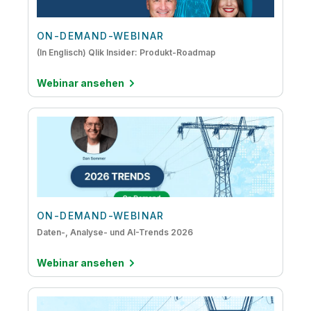
Data-Lake-Erstellung
Life Sciences
Data-Warehouse-Automatisierung
ON-DEMAND-WEBINAR
Transport/Logistik
(In Englisch) Qlik Insider: Produkt-Roadmap
DataOps
Webinar ansehen
Daten-Streaming
Datenkompetenz
Datenqualität und Data Governance
Embedded Analytics
IoT-Analysen
Vom Mainframe in die Cloud
ON-DEMAND-WEBINAR
Daten-, Analyse- und AI-Trends 2026
Webinar ansehen