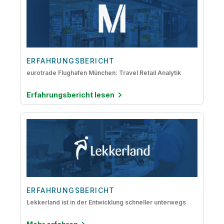
Datenqualität und Data Governance
Embedded Analytics
IoT-Analysen
Vom Mainframe in die Cloud
ERFAHRUNGSBERICHT
eurotrade Flughafen München: Travel Retail Analytik
Erfahrungsbericht lesen
ERFAHRUNGSBERICHT
Lekkerland ist in der Entwicklung schneller unterwegs