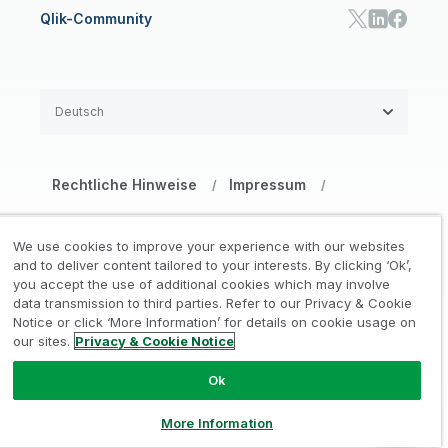
Qlik-Community
Deutsch
Rechtliche Hinweise
Impressum
/
/
Datenschutz- und Cookie-Erklärung
/
We use cookies to improve your experience with our websites
Marken
Vertrauen
and to deliver content tailored to your interests. By clicking ‘Ok’,
/
/
you accept the use of additional cookies which may involve
data transmission to third parties. Refer to our Privacy & Cookie
Nutzungsbedingungen Website
/
Notice or click ‘More Information’ for details on cookie usage on
our sites.
Privacy & Cookie Notice
Meine Daten nicht weitergeben
Ok
© 1993–2026 QlikTech International
AB. Alle Rechte vorbehalten
More Information