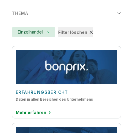
THEMA
Active Intelligence
Einzelhandel
Filter löschen
AI
Augmented Analytics
Big Data
Cloud-Datenmigration
Data-Lake-Erstellung
Data-Warehouse-Automatisierung
ERFAHRUNGSBERICHT
Daten in allen Bereichen des Unternehmens
DataOps
Mehr erfahren
Daten-Streaming
Datenkompetenz