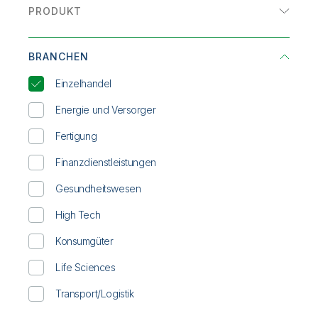
Onboarding
Qlik
Presse
PRODUKT
Produktdokumentation
Datenblatt
Weltweite Niederlassungen
Analysen
Talend
E-Book
BRANCHEN
Datenintegration
Erfahrungsbericht
Einzelhandel
INFOGRAFIK
Energie und Versorger
Lösungsübersicht
Fertigung
On-Demand-Webinar
Finanzdienstleistungen
Whitepaper
Gesundheitswesen
High Tech
Konsumgüter
Life Sciences
Transport/Logistik