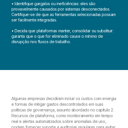
• Identifique gargalos ou ineficiências: eles são
provavelmente causados por sistemas desconectados.
Certifique-se de que as ferramentas selecionadas possam
ser facilmente integradas.
• Decida que plataformas manter, consolidar ou substituir:
garanta que o que for eliminado cause o mínimo de
disrupção nos fluxos de trabalho.
Algumas empresas decidiram incluir os custos com energia
e formas de mitigar gastos descontrolados em suas
políticas de governança, assunto abordado no capítulo 2.
Recursos de plataforma, como monitoramento em tempo
real e alertas automatizados sobre anomalias de uso,
podem fornecer suporte a auditorias regulares para evitar