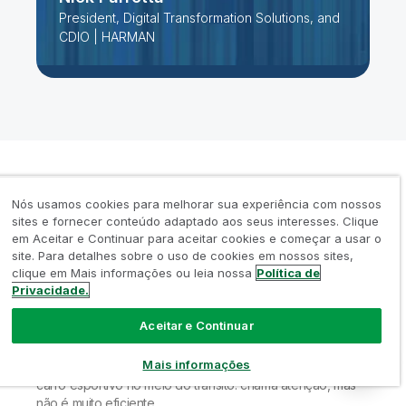
President, Digital Transformation Solutions, and
CDIO | HARMAN
Nós usamos cookies para melhorar sua experiência com nossos
sites e fornecer conteúdo adaptado aos seus interesses. Clique
em Aceitar e Continuar para aceitar cookies e começar a usar o
site. Para detalhes sobre o uso de cookies em nossos sites,
As cargas de trabalho de IA estão sempre famintas. E se
clique em Mais informações ou leia nossa
Política de
você não tiver cuidado, os modelos podem engolir seu
Privacidade.
orçamento mais rápido do que você imagina. Muitas
equipes alocam poder computacional demais para
Aceitar e Continuar
resolver um problema ou retreinam os modelos com mais
frequência do que necessário, sem parar para se
Mais informações
perguntar se realmente vale a pena. É como acelerar um
carro esportivo no meio do trânsito: chama atenção, mas
não é muito eficiente.