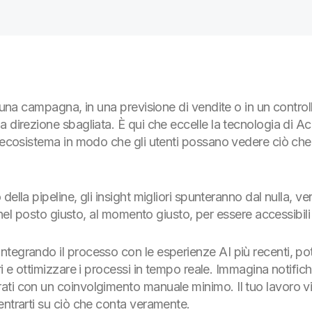
 una campagna, in una previsione di vendite o in un controll
 direzione sbagliata. È qui che eccelle la tecnologia di Acq
o ecosistema in modo che gli utenti possano vedere ciò ch
ella pipeline, gli insight migliori spunteranno dal nulla, ve
o nel posto giusto, al momento giusto, per essere accessibili
egrando il processo con le esperienze AI più recenti, potr
i e ottimizzare i processi in tempo reale. Immagina notifiche,
ti con un coinvolgimento manuale minimo. Il tuo lavoro vie
entrarti su ciò che conta veramente.