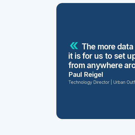
The more data 
it is for us to se
from anywhere ar
Paul Reigel
Technology Director | Urban Outfi