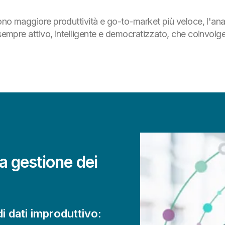
sono maggiore produttività e go-to-market più veloce, l'ana
sempre attivo, intelligente e democratizzato, che coinvolge tu
la gestione dei
i dati improduttivo: