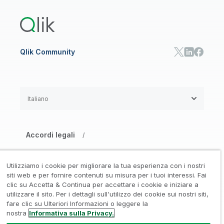
Qlik Predict
Qlik Automate
Qlik Community
Italiano
Accordi legali
/
Informativa su privacy e cookie
/
Utilizziamo i cookie per migliorare la tua esperienza con i nostri
Marchi registrati
Affidabilità
siti web e per fornire contenuti su misura per i tuoi interessi. Fai
/
/
clic su Accetta & Continua per accettare i cookie e iniziare a
utilizzare il sito. Per i dettagli sull'utilizzo dei cookie sui nostri siti,
Condizioni d’uso
/
fare clic su Ulteriori Informazioni o leggere la
nostra
Informativa sulla Privacy.
Non condividere le mie informazioni