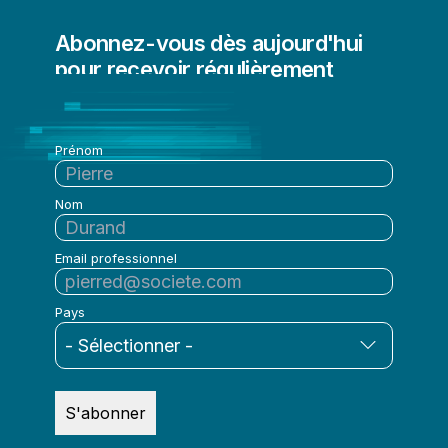
Migration des données vers le cloud
Abonnez-vous dès aujourd'hui
Modernisation des données
pour recevoir régulièrement
Qualité et gouvernance des données
l'actualité de Qlik
Streaming de données
Prénom
Nom
Email professionnel
Pays
S'abonner