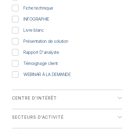
Onboarding
insights plus pertinents et optimiser vos résultats.
Qlik
Presse
Documentation produits
Fiche technique
Nos bureaux dans le monde
Talend
INFOGRAPHIE
Livre blanc
Présentation de solution
Rapport D'analyste
Témoignage client
WEBINAR À LA DEMANDE
CENTRE D'INTÉRÊT
Analytics
SECTEURS D'ACTIVITÉ
Intégration de données
Énergie et services publics