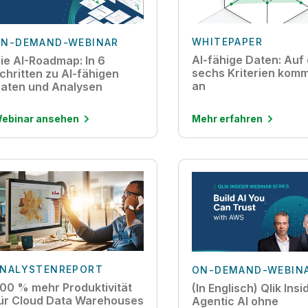
WHITEPAPER
N-DEMAND-WEBINAR
AI-fähige Daten: Auf
ie AI-Roadmap: In 6
sechs Kriterien komm
chritten zu AI-fähigen
an
aten und Analysen
ebinar ansehen
Mehr erfahren
NALYSTENREPORT
ON-DEMAND-WEBIN
00 % mehr Produktivität
(In Englisch) Qlik Insi
ür Cloud Data Warehouses
Agentic AI ohne