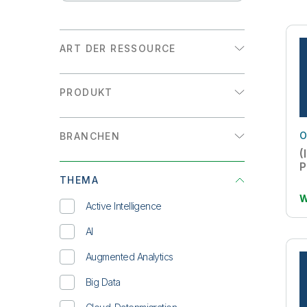
ART DER RESSOURCE
Analystenreport
PRODUKT
Datenblatt
Analysen
E-Book
O
BRANCHEN
Datenintegration
Erfahrungsbericht
(
Einzelhandel
P
INFOGRAFIK
THEMA
Energie und Versorger
W
Lösungsübersicht
Active Intelligence
Fertigung
On-Demand-Webinar
AI
Finanzdienstleistungen
Whitepaper
Augmented Analytics
Gesundheitswesen
Big Data
High Tech