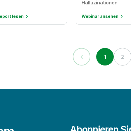
Halluzinationen
eport lesen
Webinar ansehen
1
2
Abonnieren Si