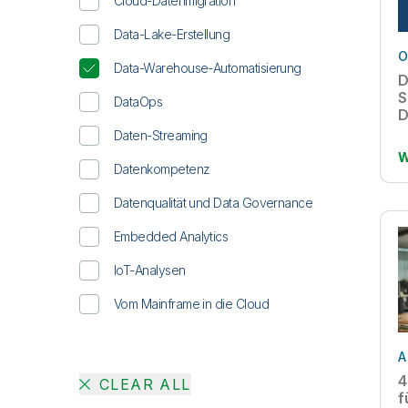
Cloud-Datenmigration
Konsumgüter
Data-Lake-Erstellung
Life Sciences
O
Data-Warehouse-Automatisierung
Transport/Logistik
D
S
DataOps
D
Daten-Streaming
W
Datenkompetenz
Datenqualität und Data Governance
Embedded Analytics
IoT-Analysen
Vom Mainframe in die Cloud
A
4
CLEAR ALL
f