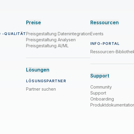
Preise
Ressourcen
Preisgestaltung Datenintegration
Events
 -QUALITÄT
Preisgestaltung Analysen
INFO-PORTAL
Preisgestaltung AI/ML
Ressourcen-Bibliothe
Lösungen
Support
LÖSUNGSPARTNER
Community
Partner suchen
Support
Onboarding
Produktdokumentatio