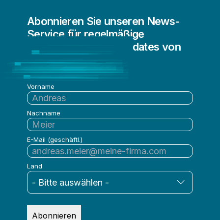
Embedded Analytics
Abonnieren Sie unseren News-
IoT-Analysen
Service für regelmäßige
Vom Mainframe in die Cloud
Informationen und Updates von
Qlik
Vorname
Nachname
E-Mail (geschäftl.)
Land
Abonnieren