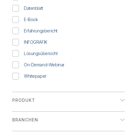
Onboarding
Qlik
Presse
Produktdokumentation
Datenblatt
Weltweite Niederlassungen
Talend
E-Book
Erfahrungsbericht
INFOGRAFIK
Lösungsübersicht
On-Demand-Webinar
Whitepaper
PRODUKT
Analysen
BRANCHEN
Datenintegration
Einzelhandel