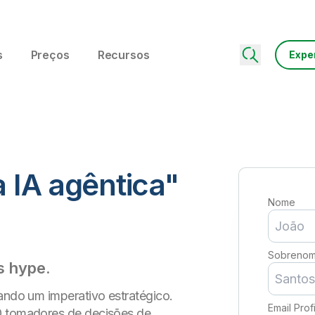
s
Preços
Recursos
Expe
a IA agêntica"
Nome
Sobreno
s hype.
nando um imperativo estratégico.
Email Prof
00 tomadores de decisões de