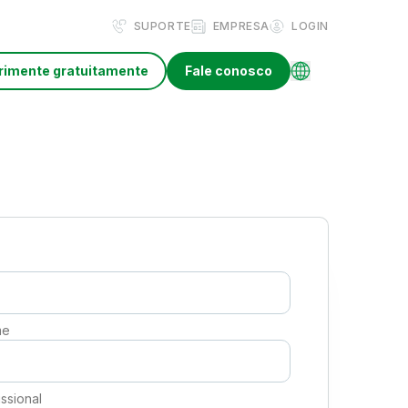
SUPORTE
EMPRESA
LOGIN
rimente gratuitamente
Fale conosco
me
issional