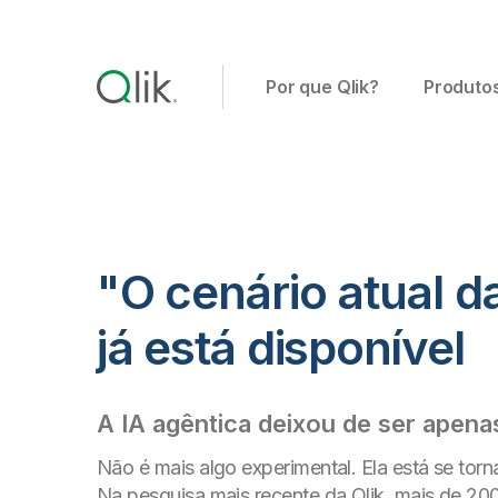
Por que Qlik?
Produto
"O cenário atual d
já está disponível
A IA agêntica deixou de ser apena
Não é mais algo experimental. Ela está se tor
Na pesquisa mais recente da Qlik, mais de 2