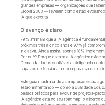
grandes empresas — organizações que fazem 
Global 2000 — revelam como estão evoluindo 
IA que executa.
O avanço é claro.
79% afirmam que a IA agêntica é fundamental 
próximos três a cinco anos e 97% já compro
iniciativa. Ainda assim, apenas 18% implemen
Por quê? Porque escalar a IA agêntica exige 
Demanda dados confiáveis, inteligência contex
capazes de funcionar com segurança entre si
Este guia mostra onde as empresas estão agora
estão enfrentando — como a qualidade dos d
passos práticos para evoluir de projetos-pilo
IA agêntica está no seu roadmap, o alicerce qu
determinar até que ponto, e em que velocidad