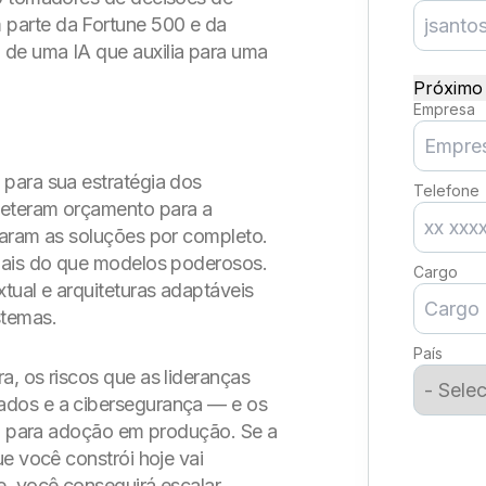
parte da Fortune 500 e da
de uma IA que auxilia para uma
Próximo 
Empresa
para sua estratégia dos
Telefone
meteram orçamento para a
taram as soluções por completo.
mais do que modelos poderosos.
Cargo
tual e arquiteturas adaptáveis
stemas.
País
, os riscos que as lideranças
ados e a cibersegurança — e os
to para adoção em produção. Se a
e você constrói hoje vai
e, você conseguirá escalar