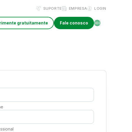
SUPORTE
EMPRESA
LOGIN
rimente gratuitamente
Fale conosco
me
issional